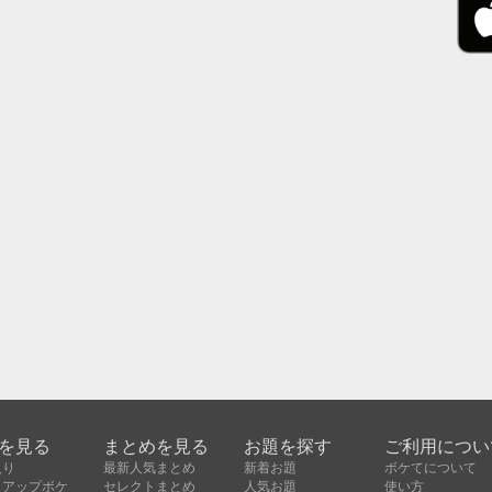
を見る
まとめを見る
お題を探す
ご利用につい
入り
最新人気まとめ
新着お題
ボケてについて
クアップボケ
セレクトまとめ
人気お題
使い方