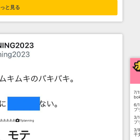
っと見る
7/1
b
6/
プ
3/
あああああ
11planning
プ
3/
、モテ
干