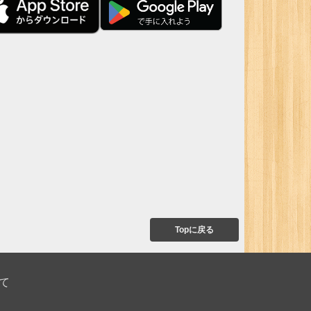
Topに戻る
て