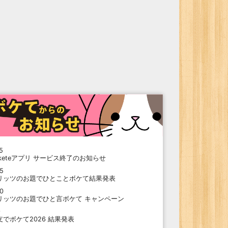
5
oketeアプリ サービス終了のお知らせ
15
リッツのお題でひとことボケて結果発表
10
リッツのお題でひと言ボケて キャンペーン
9
支でボケて2026 結果発表