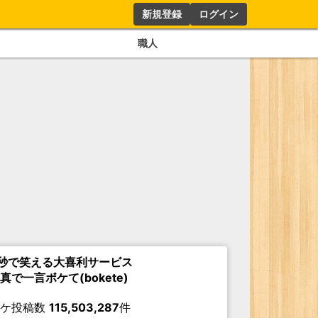
新規登録
ログイン
職人
秒で笑える大喜利サービス
真で一言ボケて(bokete)
ボケ投稿数
115,503,287
件