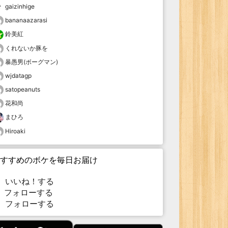
gaizinhige
bananaazarasi
鈴美紅
くれないか豚を
暴愚男(ボーグマン)
wjdatagp
satopeanuts
花和尚
まひろ
Hiroaki
すすめのボケを毎日お届け
いいね！する
フォローする
フォローする