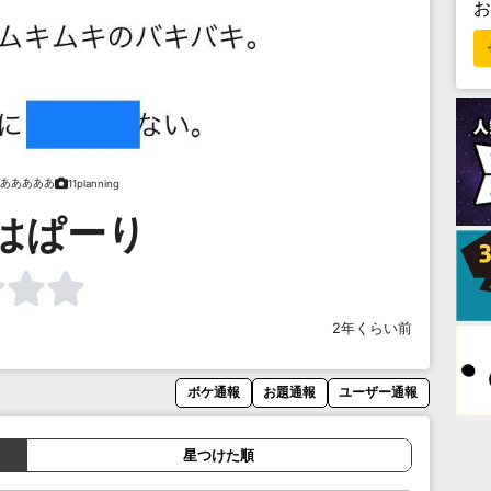
あああああ
11planning
はぱーり
2年くらい前
ボケ通報
お題通報
ユーザー通報
星つけた順