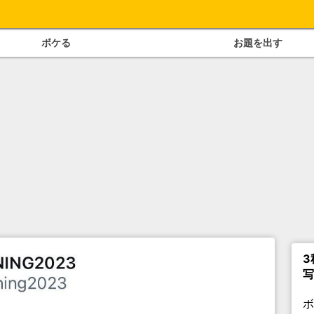
ボケる
お題を出す
3
写