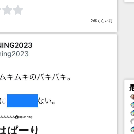
2年くらい前
あああああ
11planning
はぱーり