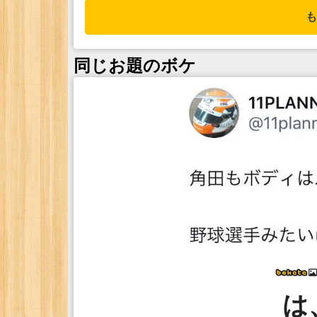
も
同じお題のボケ
は