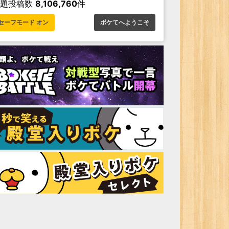
お題投稿数
8,106,760
件
セーフモード オン
ボケてへようこそ