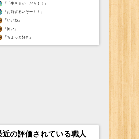
「
「生きるか」だろ！！
」
「
お前ずるいぞー！！
」
「
いいね
」
「
怖い
」
「
ちょっと好き
」
最近の評価されている職人