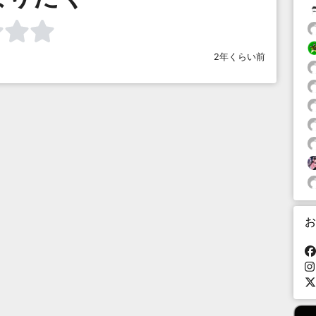
2年くらい前
お