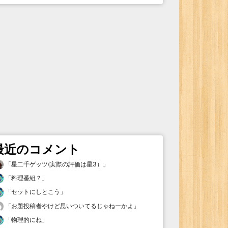
最近のコメント
「
星二千ゲッツ(実際の評価は星3）
」
「
料理番組？
」
「
セットにしとこう
」
「
お題投稿者やけど思いついてるじゃねーかよ
」
「
物理的にね
」