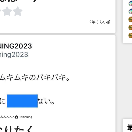
2年くらい前
あああああ
11planning
なりたく