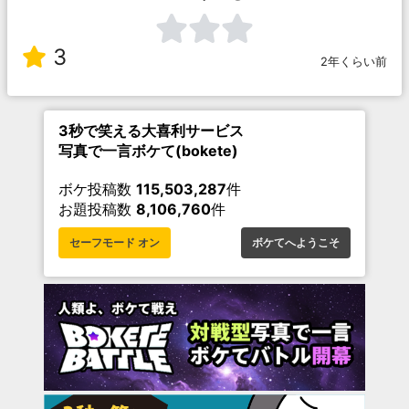
3
2年くらい前
3秒で笑える大喜利サービス
写真で一言ボケて(bokete)
ボケ投稿数
115,503,287
件
お題投稿数
8,106,760
件
セーフモード オン
ボケてへようこそ