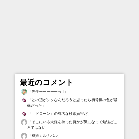
最近のコメント
「
先生ーーーーーっ!!!
」
「
どの辺がシソなんだろうと思ったら初号機の色が紫
蘇だった
」
「
「ドローン」の有名な検索妨害だ
」
「
そこにいる大鎌を持った何かが気になって勉強どこ
ろではない
」
「
成敗カルナバル
」