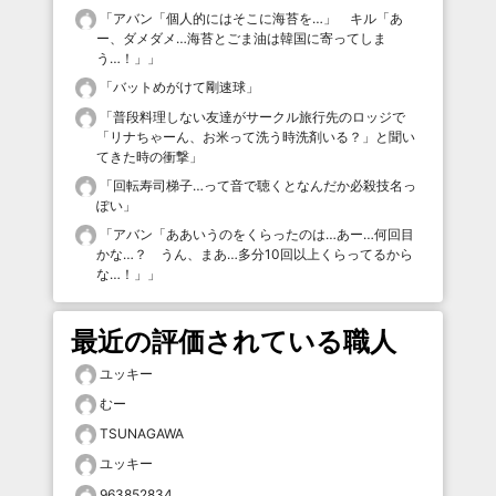
「
アバン「個人的にはそこに海苔を…」 キル「あ
ー、ダメダメ…海苔とごま油は韓国に寄ってしま
う…！」
」
「
バットめがけて剛速球
」
「
普段料理しない友達がサークル旅行先のロッジで
「リナちゃーん、お米って洗う時洗剤いる？」と聞い
てきた時の衝撃
」
「
回転寿司梯子…って音で聴くとなんだか必殺技名っ
ぽい
」
「
アバン「ああいうのをくらったのは…あー…何回目
かな…？ うん、まあ…多分10回以上くらってるから
な…！」
」
最近の評価されている職人
ユッキー
むー
TSUNAGAWA
ユッキー
963852834