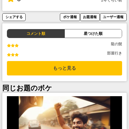
2年くらい前
シェアする
ボケ通報
お題通報
ユーザー通報
コメント順
星つけた順
龍の髭
部屋行き
もっと見る
同じお題のボケ