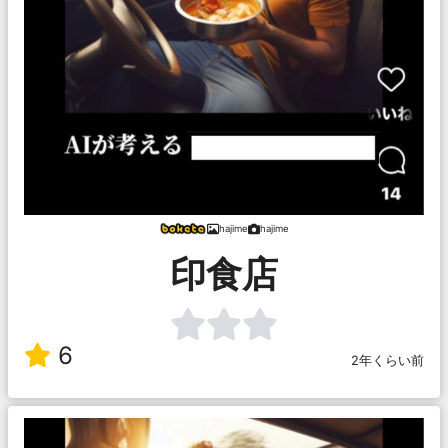
hajime
hajime
印食店
6
2年くらい前