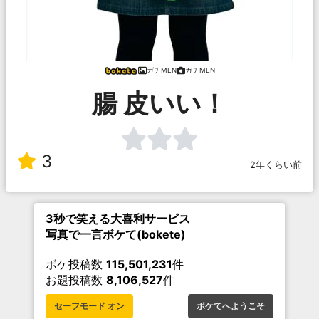
ガチMEN
ガチMEN
腸 皮いい！
3
2年くらい前
3秒で笑える大喜利サービス
写真で一言ボケて(bokete)
ボケ投稿数
115,501,231
件
お題投稿数
8,106,527
件
セーフモード オン
ボケてへようこそ