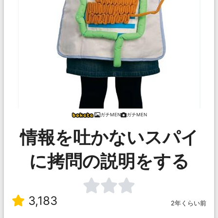
ガチMEN
ガチMEN
情報を吐かないスパイ
に拷問の説明をする
3,183
2年くらい前