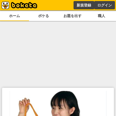
新規登録
ログイン
ホーム
ボケる
お題を出す
職人