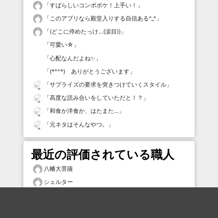
「
すばらしいコンボボケ！上手い！
」
「
このアプリなら殿堂入りする自信ある^_^
」
「
(どこに停めたっけ…(涙目))
」
「
可愛い☆
」
「
心配なんだよね✨
」
「
(*^^*) ありがとうございます
」
「
サプライズの要求を突きつけていくスタイル
」
「
高度な読み合いをしていただと！？
」
「
和食か洋食か、はたまた…
」
「
元ネタはそんなやつ。
」
最近の評価されている職人
八幡大菩薩
シェルター
アンドゥ
プリティ慶