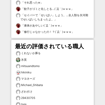
「
それ思ったw
」
「
餃子がゴミと化しとる…(´Д｀)ｗｗｗ
」
「
セイバーで「せいばい」しよう。…全人類を氷河期
でせいばいしちまったよ。
」
「
液体があやしい(´Д｀)ｗｗｗ
」
「
修行じゃなかったの！？(´Д｀)ｗｗｗ
」
最近の評価されている職人
くれないか豚を
氷英
mitsuandtomo
hikiniku
マヨネーズ
Michael_Shibata
ざわすけ
29430705
tsgs