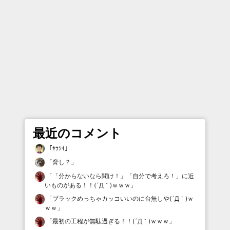
最近のコメント
「
ﾔﾗｼｲ
」
「
脅し？
」
「
「分からないなら聞け！」「自分で考えろ！」に近
いものがある！！(´Д｀)ｗｗｗ
」
「
ブラックめっちゃカッコいいのに台無しや(´Д｀)ｗ
ｗｗ
」
「
最初の工程が無駄過ぎる！！(´Д｀)ｗｗｗ
」