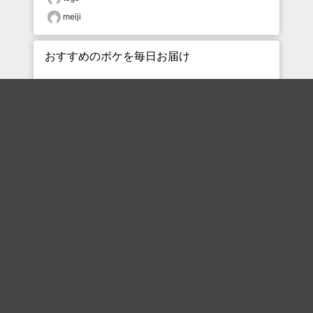
meiji
おすすめのボケを毎日お届け
いいね！する
フォローする
フォローする
Topに戻る
ボケを見る
まとめを見る
お題を探す
殿堂入り
最新人気まとめ
新着お題
ピックアップボケ
セレクトまとめ
人気お題
人気ボケ
セレクトお題
注目ボケ
人気タグ