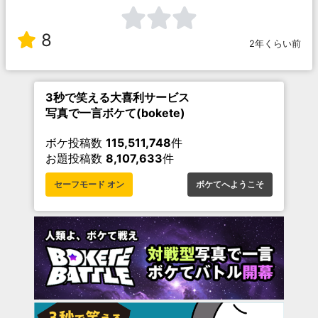
8
2年くらい前
3秒で笑える大喜利サービス
写真で一言ボケて(bokete)
ボケ投稿数
115,511,748
件
お題投稿数
8,107,633
件
セーフモード オン
ボケてへようこそ