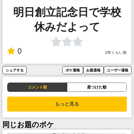
明日創立記念日で学校
休みだよって
0
2年くらい前
シェアする
ボケ通報
お題通報
ユーザー通報
コメント順
星つけた順
もっと見る
同じお題のボケ