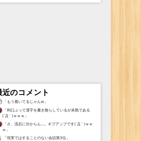
最近のコメント
「
もう着いてるじゃんw
」
「
利口ぶって漢字を書き散らしているが未熟である
(´Д｀)ｗｗｗ
」
「
さ、流石に分からん…。ギブアップです(´Д｀)ｗｗ
ｗ
」
「
現実ではすることのない会話第3位
」