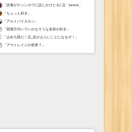
「
読者がケンシロウに話しかけとる(´Д｀)www
」
「
ちょっと好き
」
「
アルトバイエルン
」
「
部屋片付いていかなそうな名前が好き
」
「
止めろ罠だ！広_告がえらいことになるぞ！
」
「
アウトレイジの世界？
」