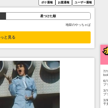
ボケ通報
お題通報
ユーザー通報
星つけた順
地獄のやっちゃば
っと見る
7/1
b
6/
プ
3/
プ
3/
干