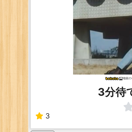
地獄の
3分待
3