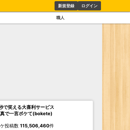
新規登録
ログイン
職人
秒で笑える大喜利サービス
真で一言ボケて(bokete)
ボケ投稿数
115,506,460
件