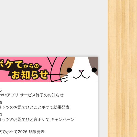
5
oketeアプリ サービス終了のお知らせ
15
リッツのお題でひとことボケて結果発表
10
リッツのお題でひと言ボケて キャンペーン
9
支でボケて2026 結果発表