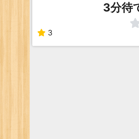
3分待
3