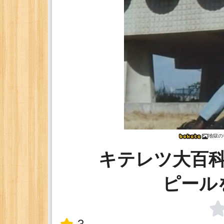
地獄の
キテレツ大百
ピール