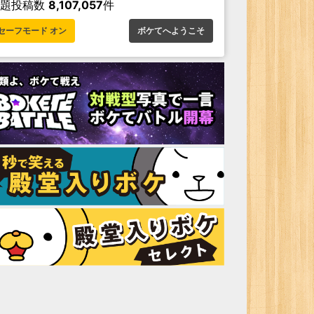
お題投稿数
8,107,057
件
セーフモード オン
ボケてへようこそ