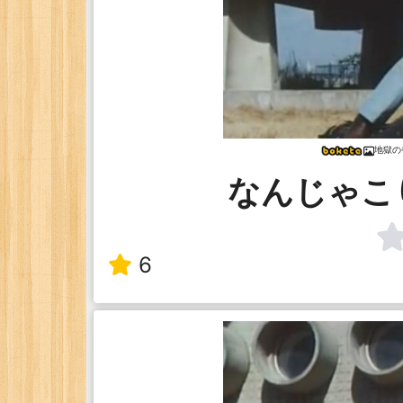
地獄の
なんじゃこ
6