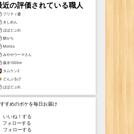
最近の評価されている職人
プリティ慶
きしめん
ぱぱどぶれ
鯉かち
Morizo
みややウーマさん
森永1500m
タムケン2
どんぶるげ
ぱぱどぶれ
すすめのボケを毎日お届け
いいね！する
フォローする
フォローする