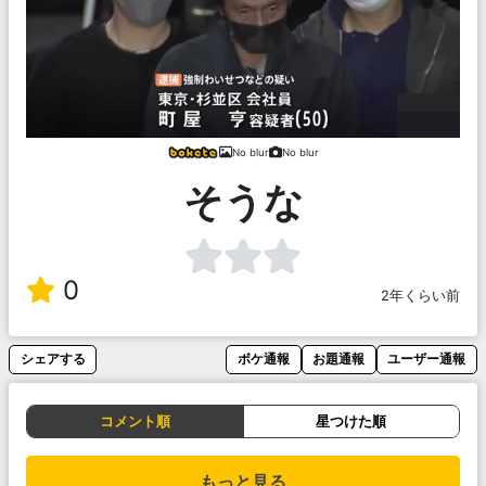
No blur
No blur
そうな
0
2年くらい前
シェアする
ボケ通報
お題通報
ユーザー通報
コメント順
星つけた順
もっと見る