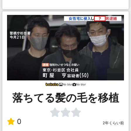
No blur
No blur
落ちてる髪の毛を移植
0
2年くらい前