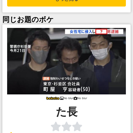
同じお題のボケ
No blur
No blur
た長