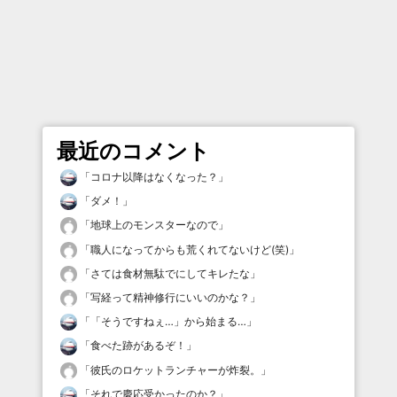
最近のコメント
「
コロナ以降はなくなった？
」
「
ダメ！
」
「
地球上のモンスターなので
」
「
職人になってからも荒くれてないけど(笑)
」
「
さては食材無駄でにしてキレたな
」
「
写経って精神修行にいいのかな？
」
「
「そうですねぇ…」から始まる…
」
「
食べた跡があるぞ！
」
「
彼氏のロケットランチャーが炸裂。
」
「
それで慶応受かったのか？
」