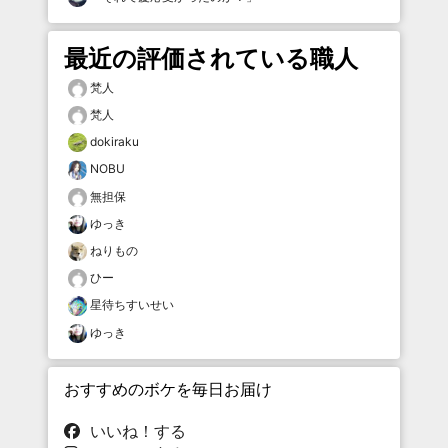
最近の評価されている職人
梵人
梵人
dokiraku
NOBU
無担保
ゆっき
ねりもの
ひー
星待ちすいせい
ゆっき
おすすめのボケを毎日お届け
いいね！する