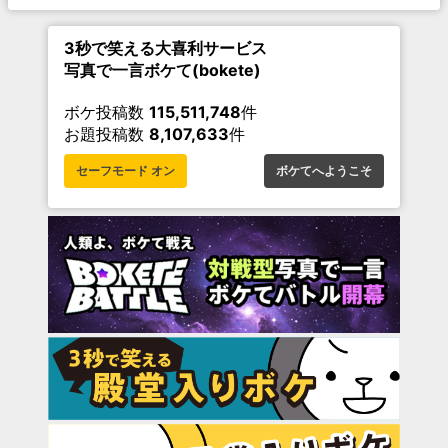
3秒で笑える大喜利サービス
写真で一言ボケて(bokete)
ボケ投稿数
115,511,748
件
お題投稿数
8,107,633
件
セーフモード オン
ボケてへようこそ