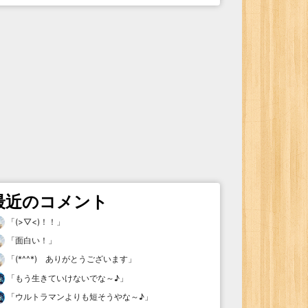
最近のコメント
「
(>▽<)！！
」
「
面白い！
」
「
(*^^*) ありがとうございます
」
「
もう生きていけないでな～♪
」
「
ウルトラマンよりも短そうやな～♪
」