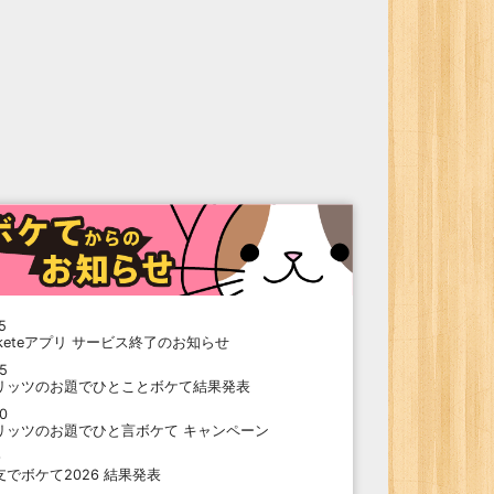
5
oketeアプリ サービス終了のお知らせ
15
リッツのお題でひとことボケて結果発表
10
リッツのお題でひと言ボケて キャンペーン
9
支でボケて2026 結果発表