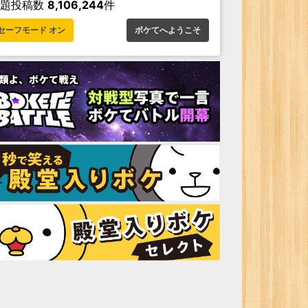
お題投稿数
8,106,244
件
セーフモード オン
ボケてへようこそ