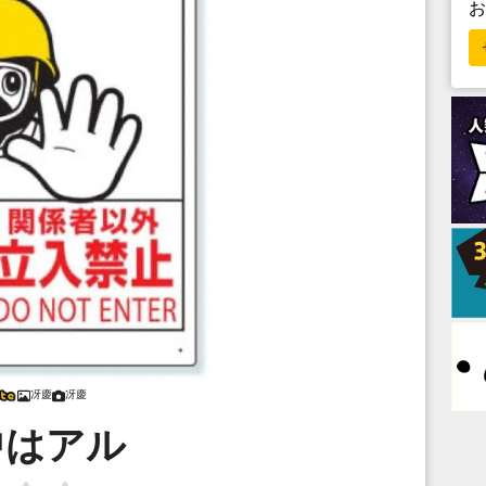
冴慶
冴慶
中はアル