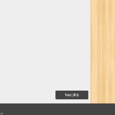
Topに戻る
て