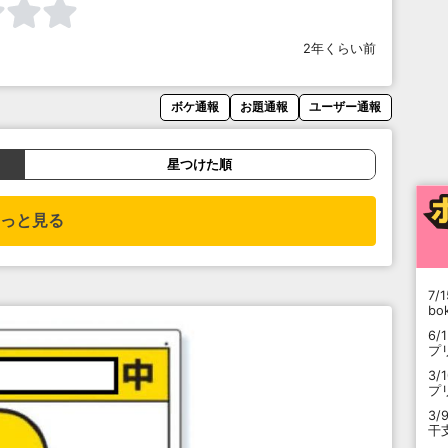
2年くらい前
ボケ通報
お題通報
ユーザー通報
星つけた順
っと見る
7/1
b
6/
プ
3/
プ
3/
干