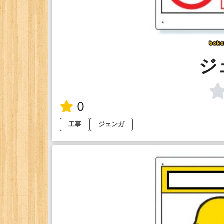
ジ
0
工事
ジェンガ