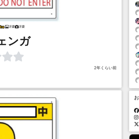
冴慶
冴慶
ェンガ
2年くらい前
お