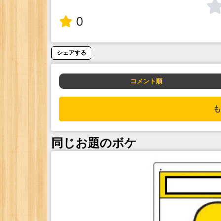
0
シェアする
コメント順
も
同じお題のボケ