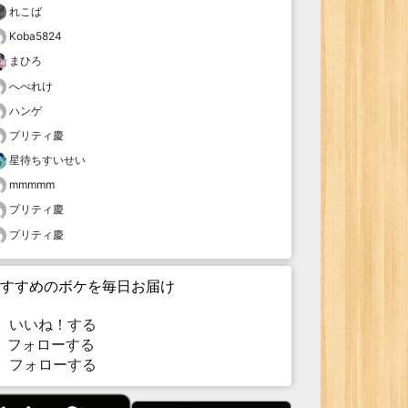
れこば
Koba5824
まひろ
へべれけ
ハンゲ
プリティ慶
星待ちすいせい
mmmmm
プリティ慶
プリティ慶
すすめのボケを毎日お届け
いいね！する
フォローする
フォローする