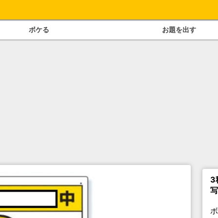
ボケる
お題を出す
3
写