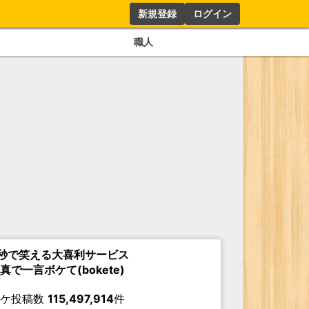
新規登録
ログイン
職人
秒で笑える大喜利サービス
真で一言ボケて(bokete)
ボケ投稿数
115,497,914
件