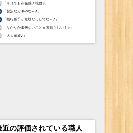
「
それでも存在感☆抜群♪
」
「
贅沢なガキやな～♪
」
「
執行猶予が無駄だったでな～♪
」
「
なかなか出来ないこと☆素晴らしい！✨
」
「
大大家族♪
」
最近の評価されている職人