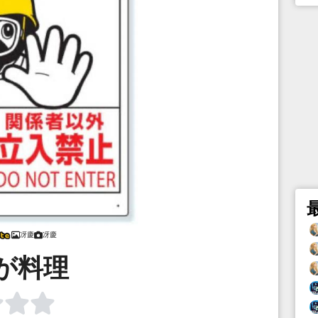
冴慶
冴慶
が料理