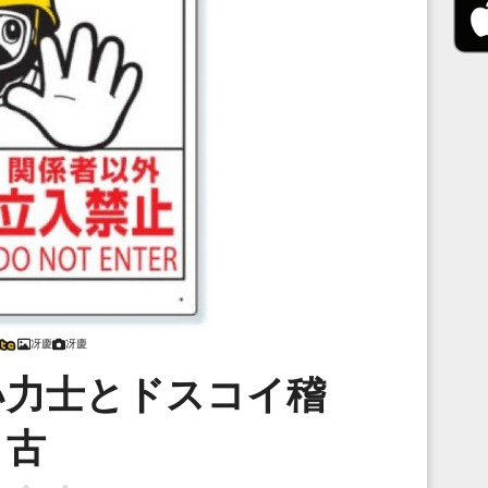
冴慶
冴慶
い力士とドスコイ稽
古