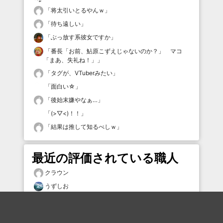
「
将太引いとるやんｗ
」
「
待ち遠しい
」
「
ぶっ放す系彼女ですか
」
「
番長「お前、鮎原こずえじゃないのか？」 マコ
「まあ、失礼ね！」
」
「
タグが、VTuberみたい
」
「
面白い☆
」
「
後始末嫌やなぁ…
」
「
(>▽<)！！
」
「
結果は推して知るべしｗ
」
最近の評価されている職人
クラウン
うずしお
WPW
ハチノイ