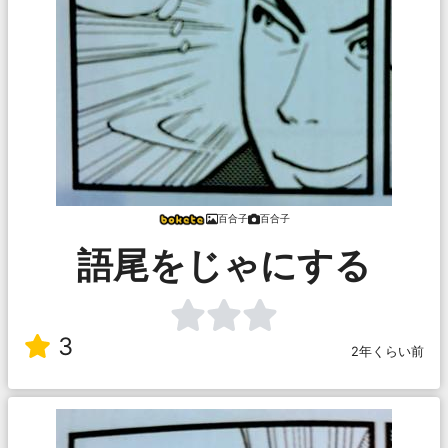
百合子
百合子
語尾をじゃにする
3
2年くらい前