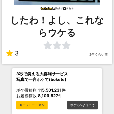
百合子
百合子
したわ！よし、これな
らウケる
3
2年くらい前
3秒で笑える大喜利サービス
写真で一言ボケて(bokete)
ボケ投稿数
115,501,231
件
お題投稿数
8,106,527
件
セーフモード オン
ボケてへようこそ