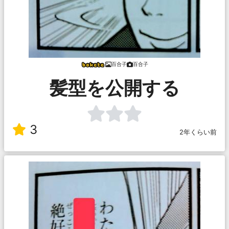
百合子
百合子
髪型を公開する
3
2年くらい前