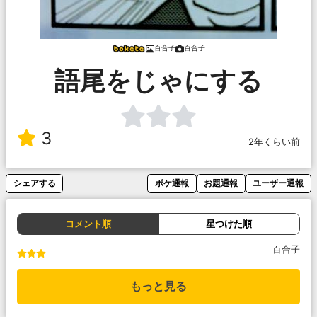
百合子
百合子
語尾をじゃにする
3
2年くらい前
シェアする
ボケ通報
お題通報
ユーザー通報
コメント順
星つけた順
百合子
もっと見る