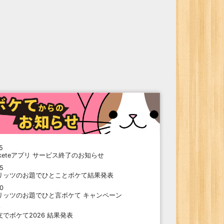
5
oketeアプリ サービス終了のお知らせ
15
リッツのお題でひとことボケて結果発表
10
リッツのお題でひと言ボケて キャンペーン
9
支でボケて2026 結果発表