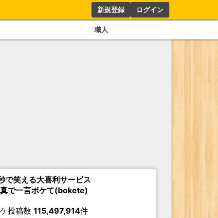
新規登録
ログイン
職人
秒で笑える大喜利サービス
真で一言ボケて(bokete)
ボケ投稿数
115,497,914
件