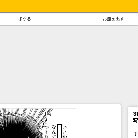
ボケる
お題を出す
3
写