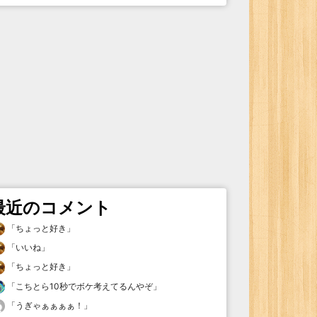
最近のコメント
「
ちょっと好き
」
「
いいね
」
「
ちょっと好き
」
「
こちとら10秒でボケ考えてるんやぞ
」
「
うぎゃぁぁぁぁ！
」