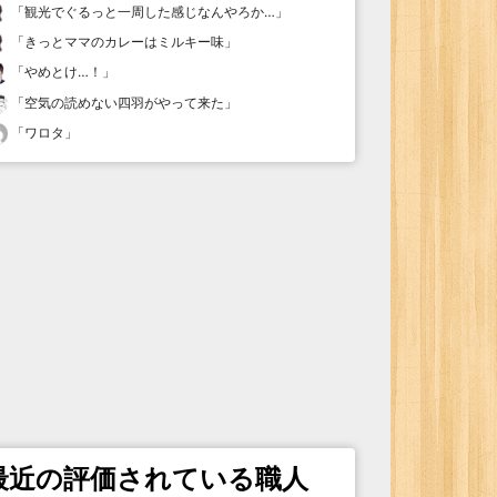
「
観光でぐるっと一周した感じなんやろか…
」
「
きっとママのカレーはミルキー味
」
「
やめとけ…！
」
「
空気の読めない四羽がやって来た
」
「
ワロタ
」
最近の評価されている職人