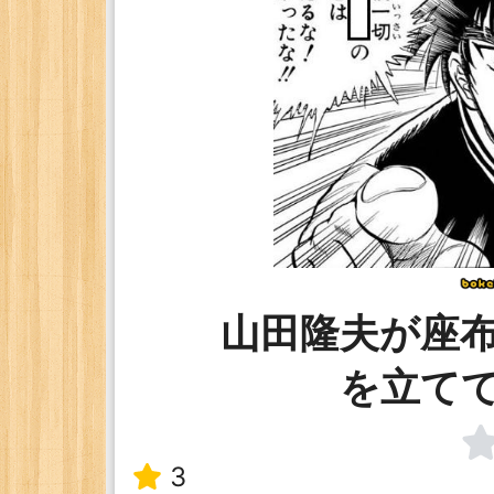
山田隆夫が座
を立て
3