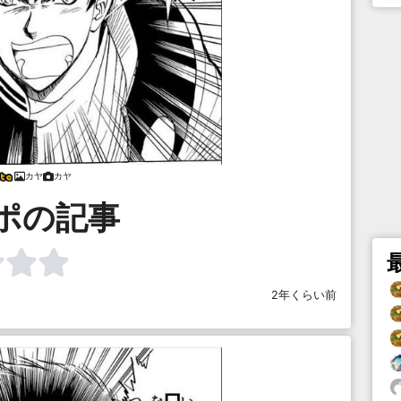
カヤ
カヤ
ポの記事
2年くらい前