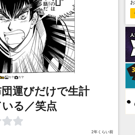
カヤ
カヤ
布団運びだけで生計
ている／笑点
2年くらい前