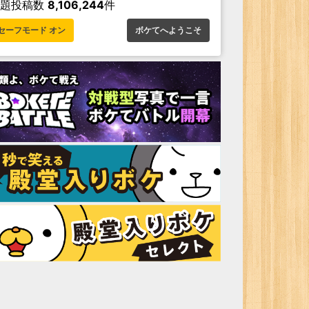
お題投稿数
8,106,244
件
セーフモード オン
ボケてへようこそ