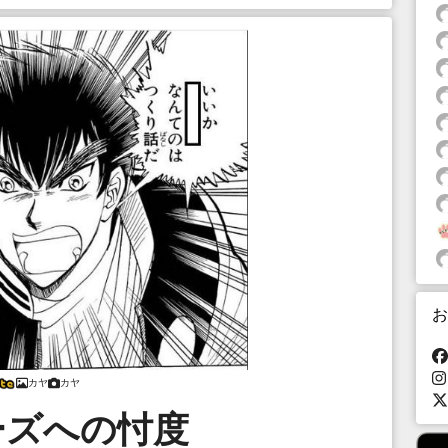
お
カヤ
カヤ
ーズへの忖度