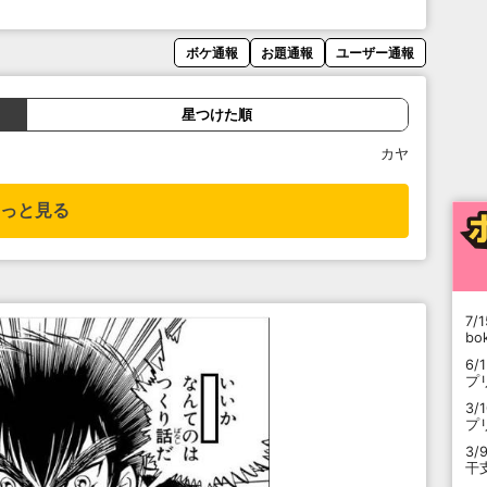
ボケ通報
お題通報
ユーザー通報
星つけた順
カヤ
っと見る
7/1
b
6/
プ
3/
プ
3/
干