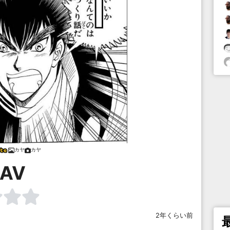
カヤ
カヤ
AV
2年くらい前