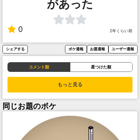
があった
0
2年くらい前
シェアする
ボケ通報
お題通報
ユーザー通報
コメント順
星つけた順
もっと見る
同じお題のボケ