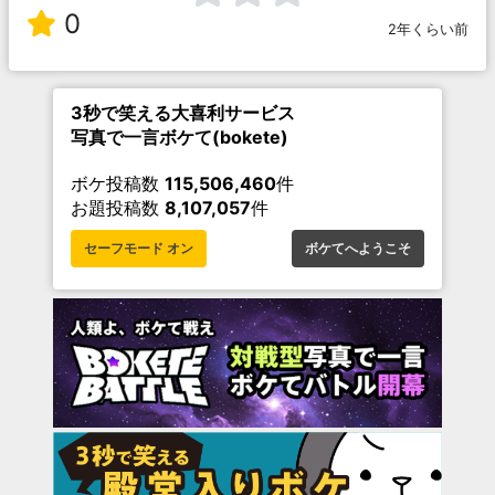
0
2年くらい前
3秒で笑える大喜利サービス
写真で一言ボケて(bokete)
ボケ投稿数
115,506,460
件
お題投稿数
8,107,057
件
セーフモード オン
ボケてへようこそ