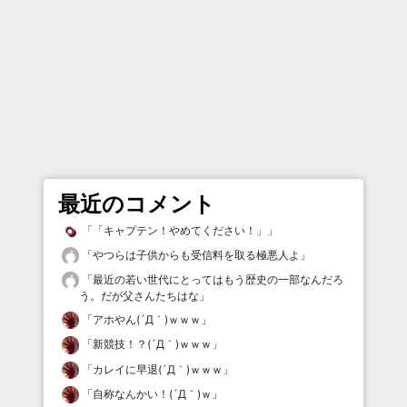
最近のコメント
「
「キャプテン！やめてください！」
」
「
やつらは子供からも受信料を取る極悪人よ
」
「
最近の若い世代にとってはもう歴史の一部なんだろ
う。だが父さんたちはな
」
「
アホやん(´Д｀)ｗｗｗ
」
「
新競技！？(´Д｀)ｗｗｗ
」
「
カレイに早退(´Д｀)ｗｗｗ
」
「
自称なんかい！(´Д｀)ｗ
」