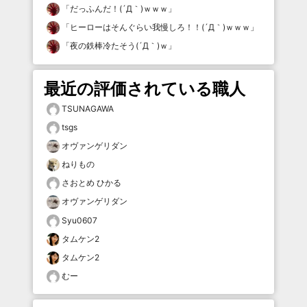
「
だっふんだ！(´Д｀)ｗｗｗ
」
「
ヒーローはそんぐらい我慢しろ！！(´Д｀)ｗｗｗ
」
「
夜の鉄棒冷たそう(´Д｀)ｗ
」
最近の評価されている職人
TSUNAGAWA
tsgs
オヴァンゲリダン
ねりもの
さおとめ ひかる
オヴァンゲリダン
Syu0607
タムケン2
タムケン2
むー