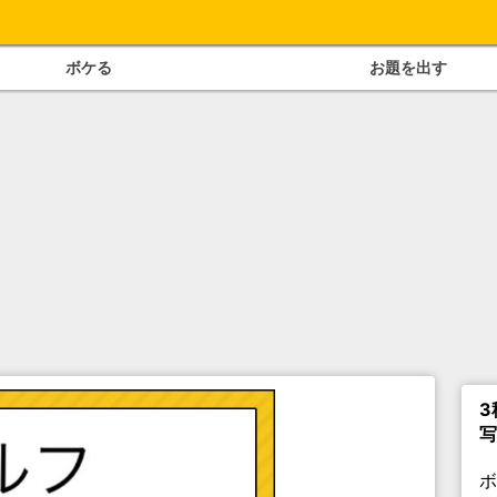
ボケる
お題を出す
3
写