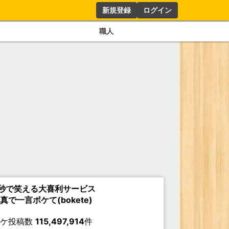
新規登録
ログイン
職人
秒で笑える大喜利サービス
真で一言ボケて(bokete)
ボケ投稿数
115,497,914
件