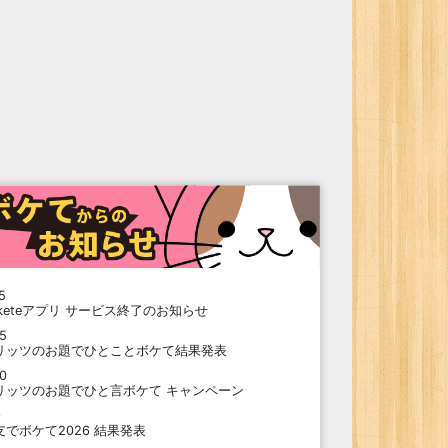
5
oketeアプリ サービス終了のお知らせ
15
リッツのお題でひとことボケて結果発表
10
リッツのお題でひと言ボケて キャンペーン
9
支でボケて2026 結果発表