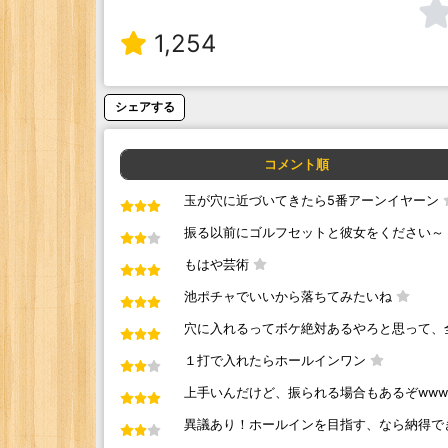
1,254
シェアする
コメント順
玉が穴に近づいてきたら5番アーンイヤーン
振る以前にゴルフセットと彼女をください～
もはや芸術
池ポチャでいいから落ちてみたいね
穴に入れるってボケ絶対あるやろと思って、
１打で入れたらホールインワン
上手いんだけど、振られる場合もあるぞwww
異議あり！ホールインを目指す、なら納得で