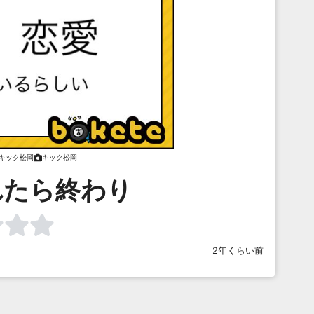
キック松岡
キック松岡
れたら終わり
2年くらい前