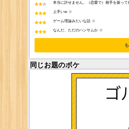
本当に許せません。（恋愛で）相手を振って
上手いw
ゲーム理論みたいな話
なんだ、ただのハンサムか
も
同じお題のボケ