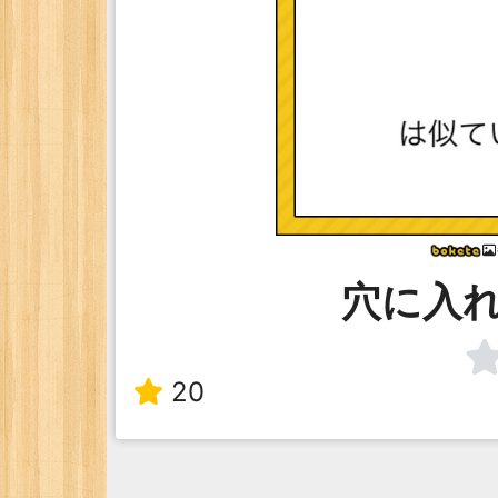
穴に入
20