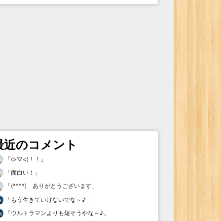
最近のコメント
「
(>▽<)！！
」
「
面白い！
」
「
(*^^*) ありがとうございます
」
「
もう生きていけないでな～♪
」
「
ウルトラマンよりも短そうやな～♪
」