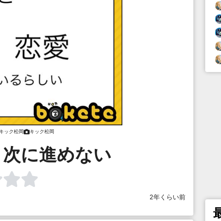
キック松岡
キック松岡
と次に進めない
2年くらい前