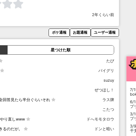
2年くらい前
ボケ通報
お題通報
ユーザー通報
星つけた順
たび
バイグリ
suzuy
7/1
ぜつほし！
b
全回答見たら半分ぐらいそれ
ラス牌
6/
プ
こたつ
3/
プ
やり直しwww
ドへモモタロウ
3/
きるのだが。
ドンと暗い
干