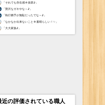
「
それでも存在感☆抜群♪
」
「
贅沢なガキやな～♪
」
「
執行猶予が無駄だったでな～♪
」
「
なかなか出来ないこと☆素晴らしい！✨
」
「
大大家族♪
」
最近の評価されている職人