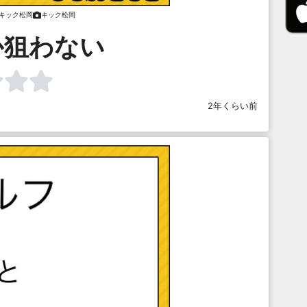
キック松岡
キック松岡
か狙わない
2年くらい前