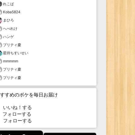
れこば
Koba5824
まひろ
へべれけ
ハンゲ
プリティ慶
星待ちすいせい
mmmmm
プリティ慶
プリティ慶
すすめのボケを毎日お届け
いいね！する
フォローする
フォローする