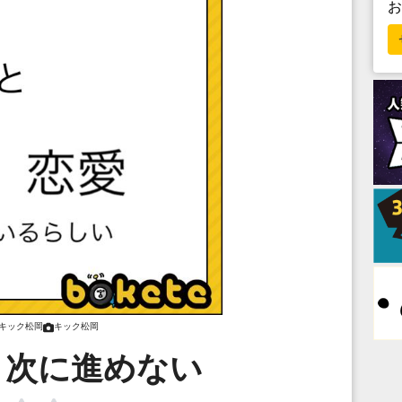
キック松岡
キック松岡
と次に進めない