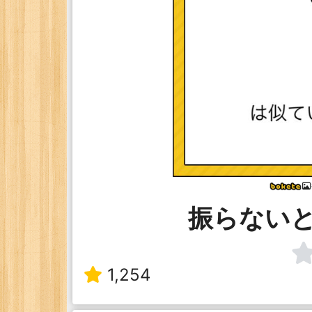
振らない
1,254