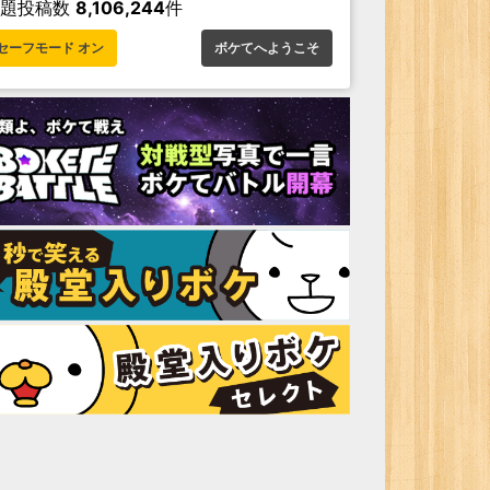
お題投稿数
8,106,244
件
セーフモード オン
ボケてへようこそ