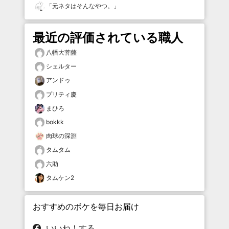
「
元ネタはそんなやつ。
」
最近の評価されている職人
八幡大菩薩
シェルター
アンドゥ
プリティ慶
まひろ
bokkk
肉球の深淵
タムタム
六助
タムケン2
おすすめのボケを毎日お届け
いいね！する