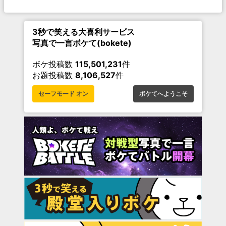
3秒で笑える大喜利サービス
写真で一言ボケて(bokete)
ボケ投稿数
115,501,231
件
お題投稿数
8,106,527
件
セーフモード オン
ボケてへようこそ