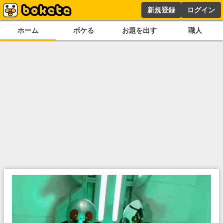
新規登録
ログイン
ホーム
ボケる
お題を出す
職人