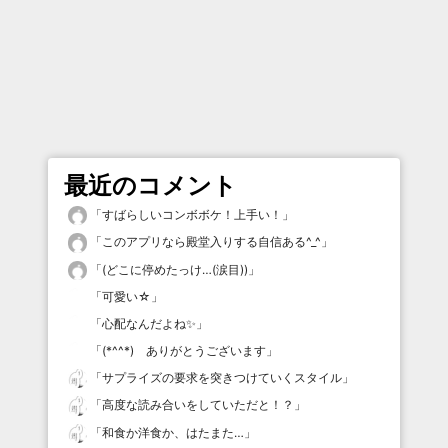
最近のコメント
「
すばらしいコンボボケ！上手い！
」
「
このアプリなら殿堂入りする自信ある^_^
」
「
(どこに停めたっけ…(涙目))
」
「
可愛い☆
」
「
心配なんだよね✨
」
「
(*^^*) ありがとうございます
」
「
サプライズの要求を突きつけていくスタイル
」
「
高度な読み合いをしていただと！？
」
「
和食か洋食か、はたまた…
」