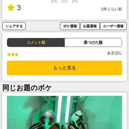
3
2年くらい前
シェアする
ボケ通報
お題通報
ユーザー通報
コメント順
星つけた順
あきぼん
もっと見る
同じお題のボケ