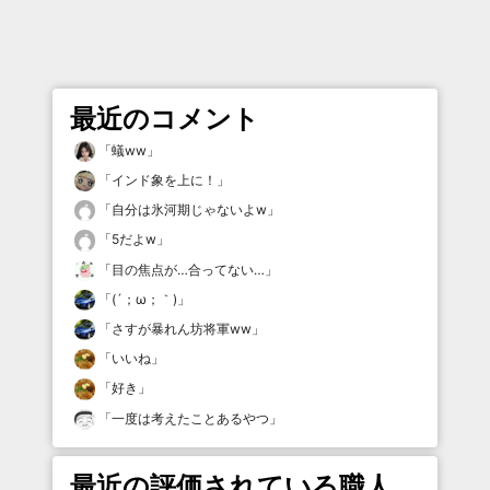
最近のコメント
「
蟻ww
」
「
インド象を上に！
」
「
自分は氷河期じゃないよw
」
「
5だよw
」
「
目の焦点が…合ってない…
」
「
(´；ω；｀)
」
「
さすが暴れん坊将軍ww
」
「
いいね
」
「
好き
」
「
一度は考えたことあるやつ
」
最近の評価されている職人