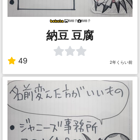
蜘蛛子
蜘蛛子
納豆 豆腐
49
2年くらい前