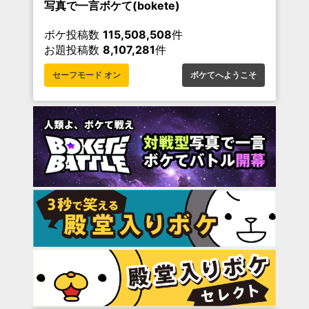
写真で一言ボケて(bokete)
ボケ投稿数
115,508,508
件
お題投稿数
8,107,281
件
セーフモード オン
ボケてへようこそ