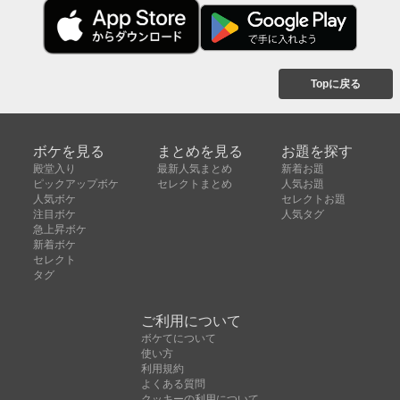
Topに戻る
ボケを見る
まとめを見る
お題を探す
殿堂入り
最新人気まとめ
新着お題
ピックアップボケ
セレクトまとめ
人気お題
人気ボケ
セレクトお題
注目ボケ
人気タグ
急上昇ボケ
新着ボケ
セレクト
タグ
ご利用について
ボケてについて
使い方
利用規約
よくある質問
クッキーの利用について