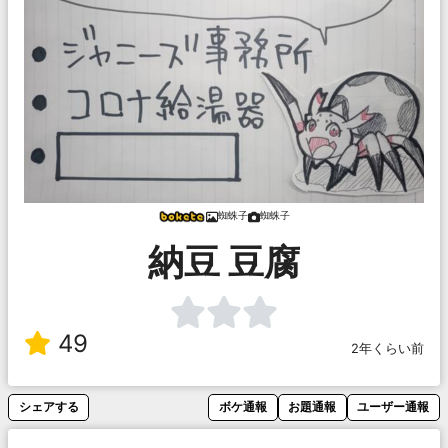
蜘蛛子
蜘蛛子
納豆 豆腐
49
2年くらい前
シェアする
ボケ通報
お題通報
ユーザー通報