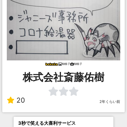
蜘蛛子
蜘蛛子
株式会社斎藤佑樹
20
2年くらい前
3秒で笑える大喜利サービス