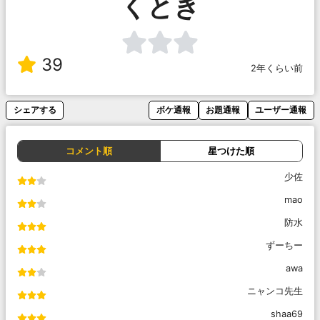
くとき
39
2年くらい前
シェアする
ボケ通報
お題通報
ユーザー通報
コメント順
星つけた順
少佐
mao
防水
ずーちー
awa
ニャンコ先生
shaa69