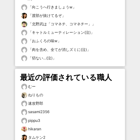
「
向こうへ行きましょうw
」
「
渡部が抜けてるぞ
」
「
北野武は「コマネチ、コマネチー」
」
「
キャトルミューティレーション(泣)
」
「
おふくろの味w
」
「
肉を含め、全てが消しズミに(泣)
」
「
切ない…(泣)
」
最近の評価されている職人
むー
ねりもの
速攻野郎
sasami2356
pippu3
hikaran
タムケン2