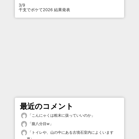
3/9
干支でボケて2026 結果発表
最近のコメント
「
こんにゃくは粗末に扱っていいのか
」
「
腹八分目w
」
「
トイレや、山の中にある古墳石室内によくいます
w
」