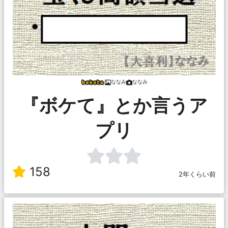
ななみ
ななみ
『ボケて』とか言うア
プリ
158
2年くらい前