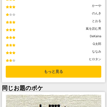
かーや
のんき
とおる
嵐を読む男
DeKaina
Q太郎
ななみ
ヒロタン
もっと見る
同じお題のボケ