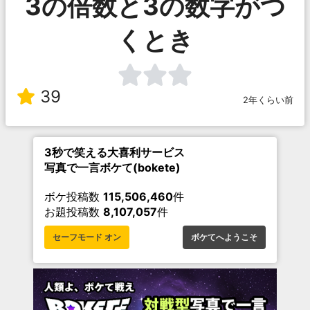
3の倍数と3の数字がつ
くとき
39
2年くらい前
3秒で笑える大喜利サービス
写真で一言ボケて(bokete)
ボケ投稿数
115,506,460
件
お題投稿数
8,107,057
件
セーフモード オン
ボケてへようこそ