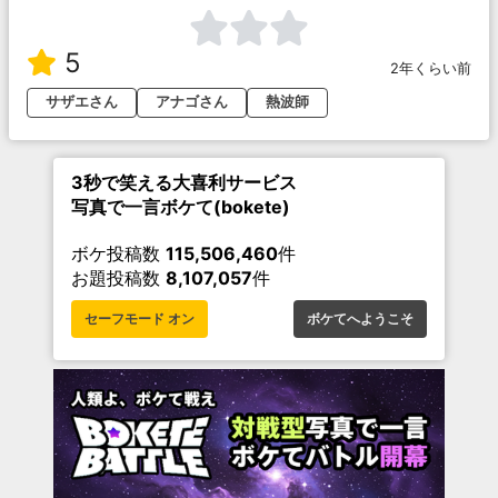
5
2年くらい前
サザエさん
アナゴさん
熱波師
3秒で笑える大喜利サービス
写真で一言ボケて(bokete)
ボケ投稿数
115,506,460
件
お題投稿数
8,107,057
件
セーフモード オン
ボケてへようこそ