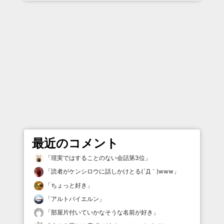
最近のコメント
「
現実ではすることのない会話第3位
」
「
読者がケンシロウに話しかけとる(´Д｀)www
」
「
ちょっと好き
」
「
アルトバイエルン
」
「
部屋片付いていかなそうな名前が好き
」