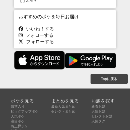
ふらり
おすすめのボケを毎日お届け
いいね！する
フォローする
フォローする
Topに戻る
ボケを見る
まとめを見る
お題を探す
殿堂入り
最新人気まとめ
新着お題
ピックアップボケ
セレクトまとめ
人気お題
人気ボケ
セレクトお題
注目ボケ
人気タグ
急上昇ボケ