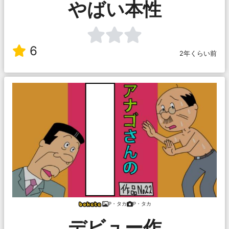
やばい本性
6
2年くらい前
P・タカ
P・タカ
デビュー作