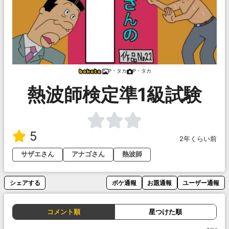
P・タカ
P・タカ
熱波師検定準1級試験
5
2年くらい前
サザエさん
アナゴさん
熱波師
シェアする
ボケ通報
お題通報
ユーザー通報
コメント順
星つけた順