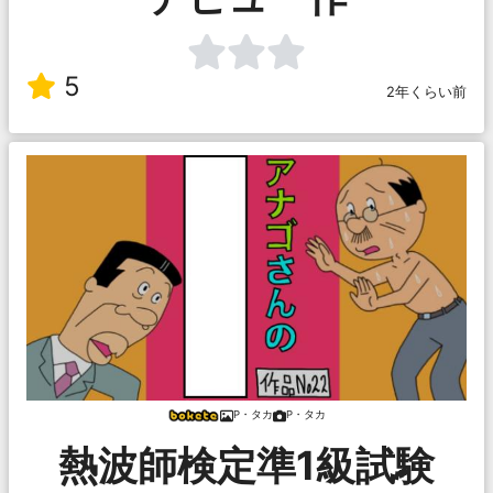
5
2年くらい前
P・タカ
P・タカ
熱波師検定準1級試験