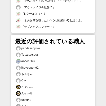
「
止めろ罠だ！広_告がえらいことになるぞ！
」
「
アウトレイジの世界？
」
「
Nクールはひんやり～
」
「
まあお前を殴りたいヤツは結構いると思うよ
」
「
サブスクアルファード
」
最近の評価されている職人
pandasanpow
Tatsutatsuta
abccc666
ihaveapen92
もんもん
CIA
んそゎみ
んそゎみ
6brainS