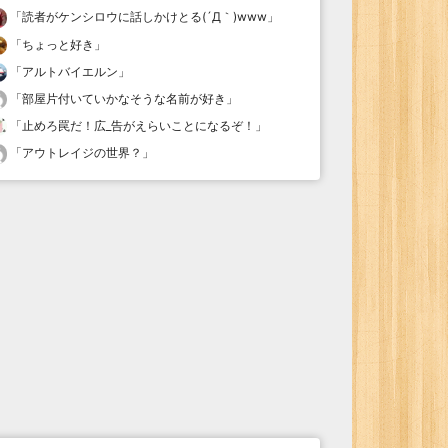
「
読者がケンシロウに話しかけとる(´Д｀)www
」
「
ちょっと好き
」
「
アルトバイエルン
」
「
部屋片付いていかなそうな名前が好き
」
「
止めろ罠だ！広_告がえらいことになるぞ！
」
「
アウトレイジの世界？
」