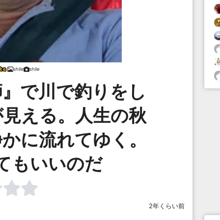
shile
shile
師』で川で釣りをし
が見える。人生の秋
静かに流れてゆく。
てもいいのだ
2年くらい前