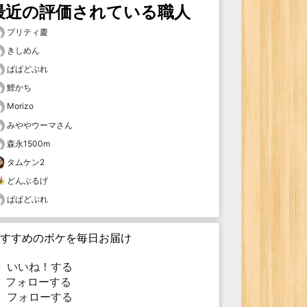
最近の評価されている職人
プリティ慶
きしめん
ぱぱどぶれ
鯉かち
Morizo
みややウーマさん
森永1500m
タムケン2
どんぶるげ
ぱぱどぶれ
すすめのボケを毎日お届け
いいね！する
フォローする
フォローする