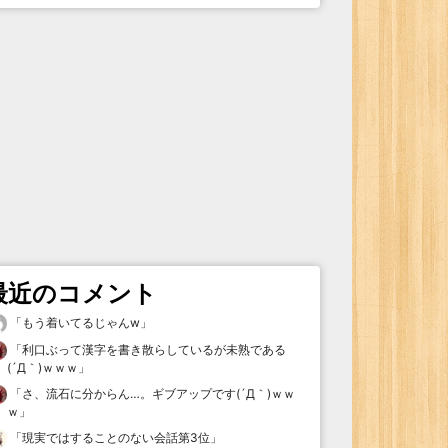
最近のコメント
「
もう着いてるじゃんw
」
「
利口ぶって漢字を書き散らしているが未熟である
(´Д｀)ｗｗｗ
」
「
さ、流石に分からん…。ギブアップです(´Д｀)ｗｗ
ｗ
」
「
現実ではすることのない会話第3位
」