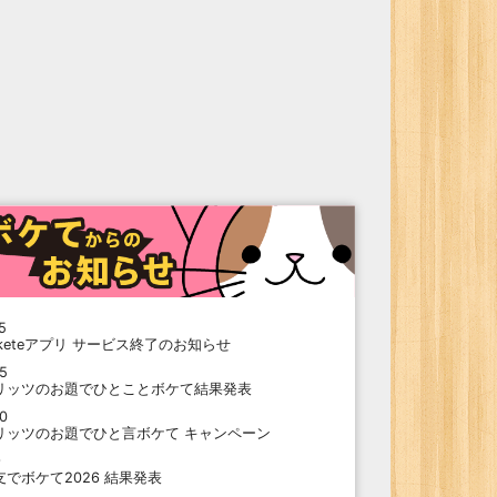
5
oketeアプリ サービス終了のお知らせ
15
リッツのお題でひとことボケて結果発表
10
リッツのお題でひと言ボケて キャンペーン
9
支でボケて2026 結果発表