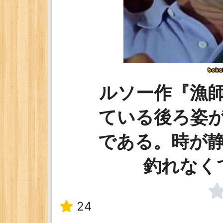
ルソー作『漁
ている後ろ姿
である。時が
釣れなく
24