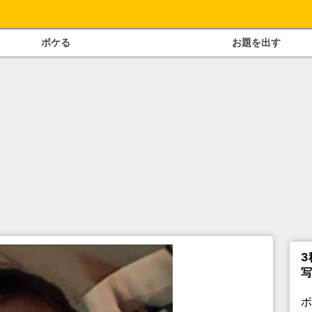
ボケる
お題を出す
3
写