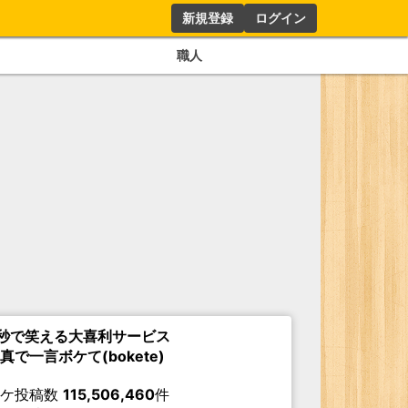
新規登録
ログイン
職人
秒で笑える大喜利サービス
真で一言ボケて(bokete)
ボケ投稿数
115,506,460
件