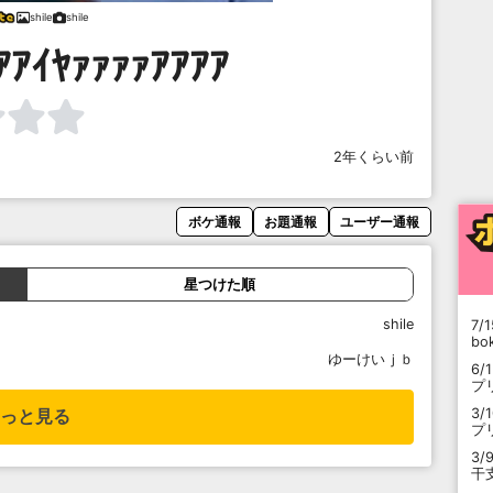
shile
shile
ｱｱｲﾔｧｧｧｧｱｱｱｱ
2年くらい前
ボケ通報
お題通報
ユーザー通報
星つけた順
shile
7/1
b
ゆーけいｊｂ
6/
プ
3/
っと見る
プ
3/
干