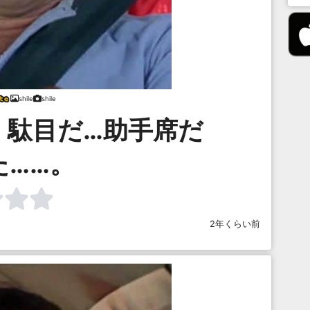
shile
shile
！駄目だ…助手席だ
た……。
2年くらい前