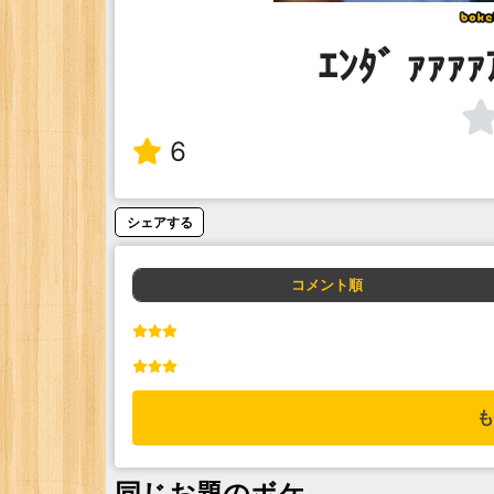
ｴﾝﾀﾞ ｧｧｧｧ
6
シェアする
コメント順
も
同じお題のボケ