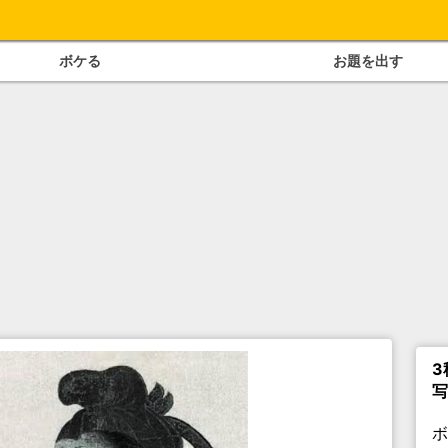
ボケる
お題を出す
3
写