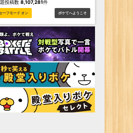
お題投稿数
8,107,281
件
セーフモード オン
ボケてへようこそ