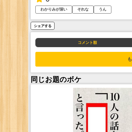
わかりみが深い
それな
うん
シェアする
コメント順
も
同じお題のボケ