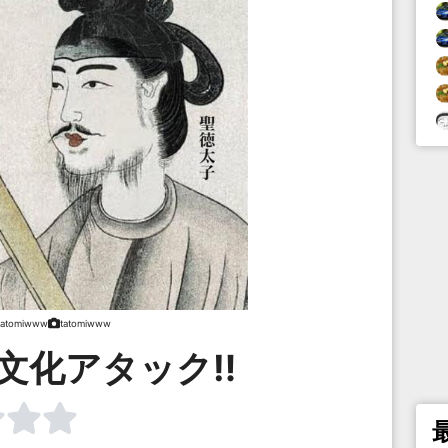
tatomiwww
tatomiwww
文化アタック‼︎