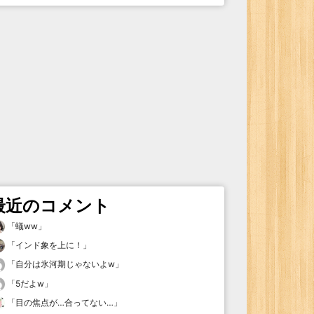
最近のコメント
「
蟻ww
」
「
インド象を上に！
」
「
自分は氷河期じゃないよw
」
「
5だよw
」
「
目の焦点が…合ってない…
」