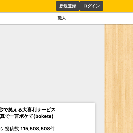
新規登録
ログイン
職人
秒で笑える大喜利サービス
真で一言ボケて(bokete)
ボケ投稿数
115,508,508
件