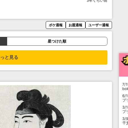
3年くらい前
ボケ通報
お題通報
ユーザー通報
星つけた順
っと見る
7/1
b
6/
プ
3/
プ
3/
干