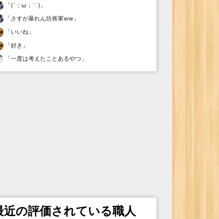
「
(´；ω；｀)
」
「
さすが暴れん坊将軍ww
」
「
いいね
」
「
好き
」
「
一度は考えたことあるやつ
」
最近の評価されている職人