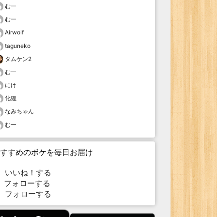
むー
むー
Airwolf
taguneko
タムケン2
むー
にけ
化狸
なみちゃん
むー
すすめのボケを毎日お届け
いいね！する
フォローする
フォローする