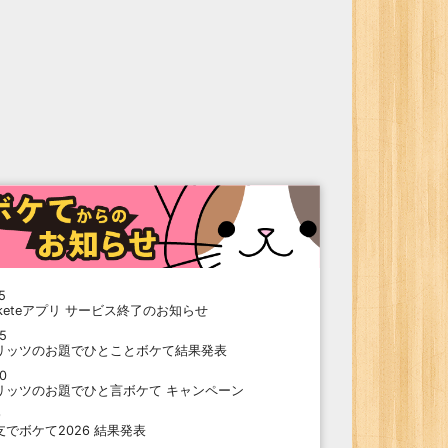
5
oketeアプリ サービス終了のお知らせ
15
リッツのお題でひとことボケて結果発表
10
リッツのお題でひと言ボケて キャンペーン
9
支でボケて2026 結果発表