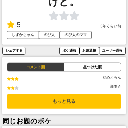
けど。
5
3年くらい前
しずかちゃん
のび太
のび太のママ
シェアする
ボケ通報
お題通報
ユーザー通報
コメント順
星つけた順
だめえもん
那雨☆
もっと見る
同じお題のボケ