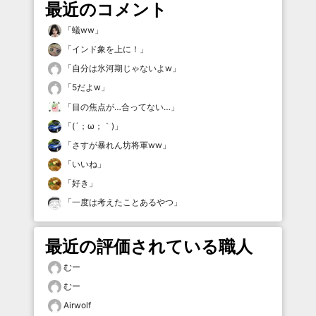
最近のコメント
「
蟻ww
」
「
インド象を上に！
」
「
自分は氷河期じゃないよw
」
「
5だよw
」
「
目の焦点が…合ってない…
」
「
(´；ω；｀)
」
「
さすが暴れん坊将軍ww
」
「
いいね
」
「
好き
」
「
一度は考えたことあるやつ
」
最近の評価されている職人
むー
むー
Airwolf