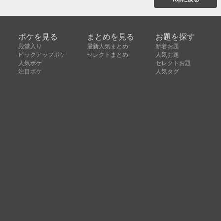
ボケを見る
まとめを見る
お題を探す
殿堂入り
最新人気まとめ
新着お題
ピックアップボケ
セレクトまとめ
人気お題
人気ボケ
セレクトお題
注目ボケ
人気タグ
急上昇ボケ
新着ボケ
セレクト
タグ
ご利用について
ボケてについて
使い方
利用規約
よくある質問
クッキーの利用について
お問い合わせ
広告掲載について
運営会社
Copyright © ボケて（bokete）All rights reserved. 株式