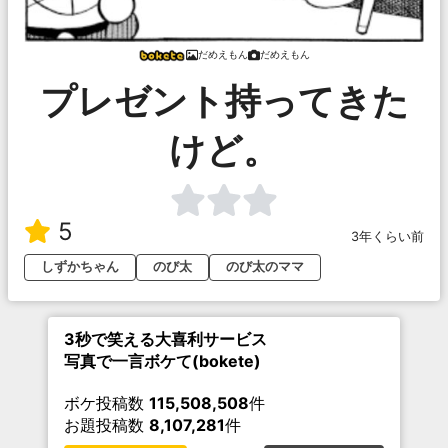
だめえもん
だめえもん
プレゼント持ってきた
けど。
5
3年くらい前
しずかちゃん
のび太
のび太のママ
3秒で笑える大喜利サービス
写真で一言ボケて(bokete)
ボケ投稿数
115,508,508
件
お題投稿数
8,107,281
件