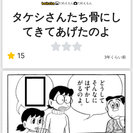
だめえもん
だめえもん
タケシさんたち骨にし
てきてあげたのよ
15
3年くらい前