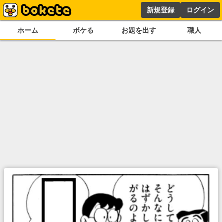
新規登録
ログイン
ホーム
ボケる
お題を出す
職人