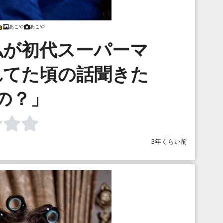
あこや
あこや
私が初代スーパーマ
れてた頃の話聞きた
の？」
3年くらい前