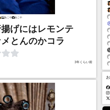
あこや
あこや
唐揚げにはレモンテ
ナメとんのかコラ
3年くらい前
お