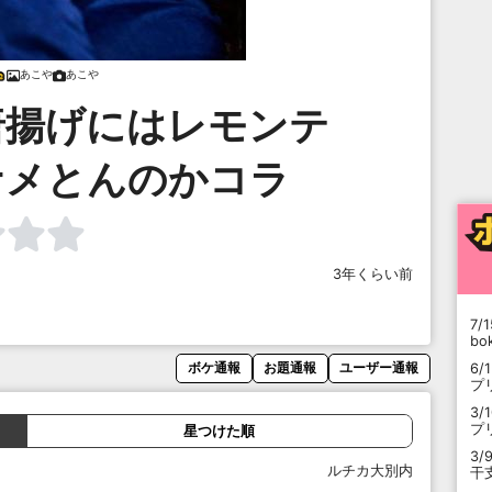
あこや
あこや
唐揚げにはレモンテ
ナメとんのかコラ
3年くらい前
7/1
b
6/
ボケ通報
お題通報
ユーザー通報
プ
3/
プ
星つけた順
3/
ルチカ大別内
干