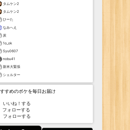
タムケン2
タムケン2
ひーた
なみへえ
炭
1o_ok
Syu0607
nobu41
新米大緊張
シェルター
すすめのボケを毎日お届け
いいね！する
フォローする
フォローする