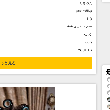
たさみん
鋼鉄の黒板
まき
ナナコロらっきー
あこや
dora
YOUTH-K
っと見る