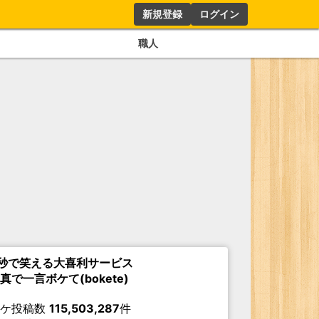
新規登録
ログイン
職人
秒で笑える大喜利サービス
真で一言ボケて(bokete)
ボケ投稿数
115,503,287
件