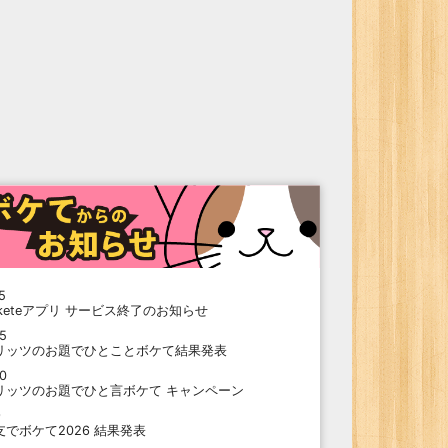
5
oketeアプリ サービス終了のお知らせ
15
リッツのお題でひとことボケて結果発表
10
リッツのお題でひと言ボケて キャンペーン
9
支でボケて2026 結果発表