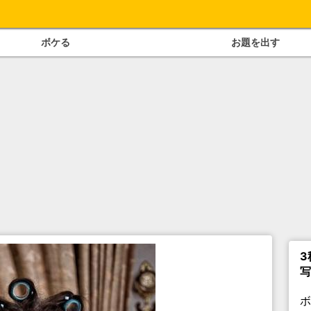
ボケる
お題を出す
3
写