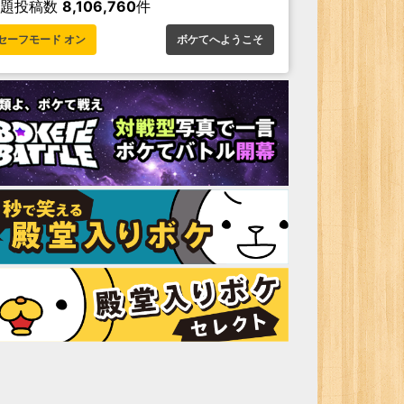
お題投稿数
8,106,760
件
セーフモード オン
ボケてへようこそ