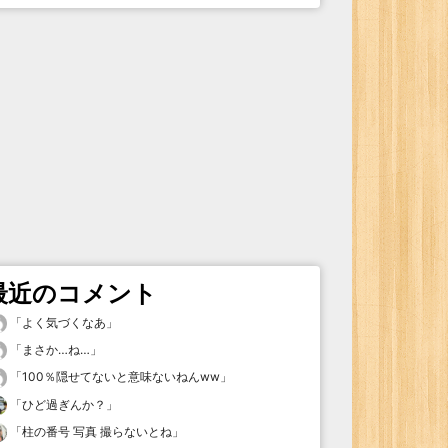
最近のコメント
「
よく気づくなあ
」
「
まさか…ね…
」
「
100％隠せてないと意味ないねんww
」
「
ひど過ぎんか？
」
「
柱の番号 写真 撮らないとね
」