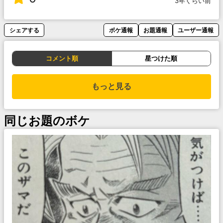
3年くらい前
シェアする
ボケ通報
お題通報
ユーザー通報
コメント順
星つけた順
もっと見る
同じお題のボケ