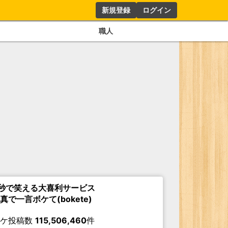
新規登録
ログイン
職人
秒で笑える大喜利サービス
真で一言ボケて(bokete)
ボケ投稿数
115,506,460
件