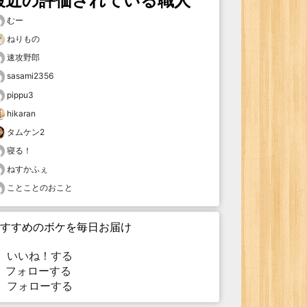
最近の評価されている職人
むー
ねりもの
速攻野郎
sasami2356
pippu3
hikaran
タムケン2
寝る！
ねすかふぇ
ことことのおこと
すすめのボケを毎日お届け
いいね！する
フォローする
フォローする