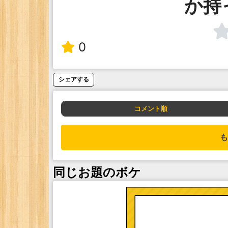
か持
0
シェアする
コメント順
も
同じお題のボケ