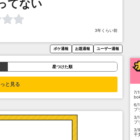
ってない
3年くらい前
ボケ通報
お題通報
ユーザー通報
星つけた順
っと見る
7/1
b
6/
プ
3/
プ
3/
干