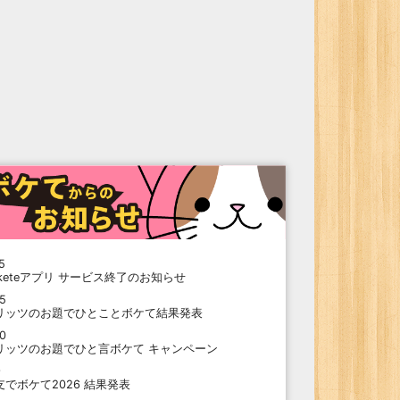
5
oketeアプリ サービス終了のお知らせ
15
リッツのお題でひとことボケて結果発表
10
リッツのお題でひと言ボケて キャンペーン
9
支でボケて2026 結果発表