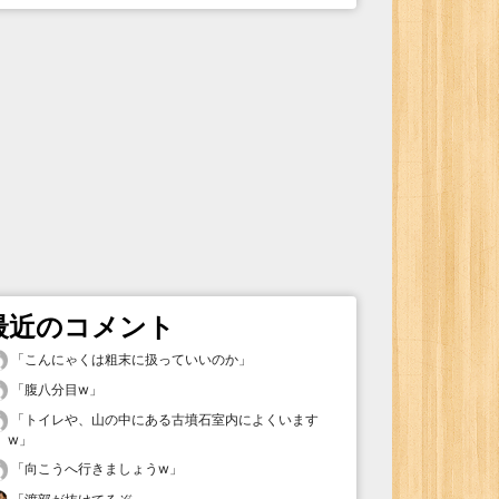
最近のコメント
「
こんにゃくは粗末に扱っていいのか
」
「
腹八分目w
」
「
トイレや、山の中にある古墳石室内によくいます
w
」
「
向こうへ行きましょうw
」