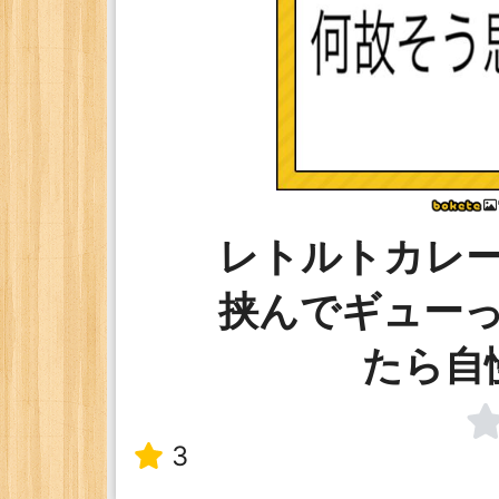
レトルトカレ
挟んでギュー
たら自
3