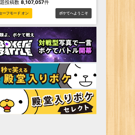
お題投稿数
8,107,057
件
セーフモード オン
ボケてへようこそ