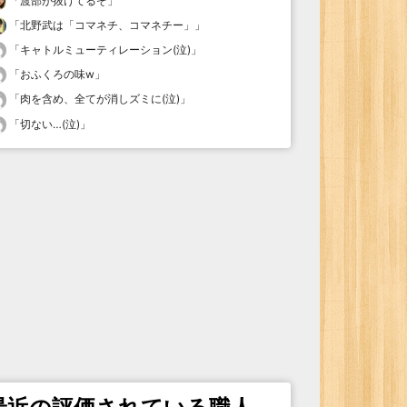
「
渡部が抜けてるぞ
」
「
北野武は「コマネチ、コマネチー」
」
「
キャトルミューティレーション(泣)
」
「
おふくろの味w
」
「
肉を含め、全てが消しズミに(泣)
」
「
切ない…(泣)
」