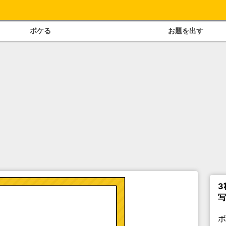
ボケる
お題を出す
3
写