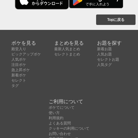
Topに戻る
ボケを見る
まとめを見る
お題を探す
殿堂入り
最新人気まとめ
新着お題
ピックアップボケ
セレクトまとめ
人気お題
人気ボケ
セレクトお題
注目ボケ
人気タグ
急上昇ボケ
新着ボケ
セレクト
タグ
ご利用について
ボケてについて
使い方
利用規約
よくある質問
クッキーの利用について
お問い合わせ