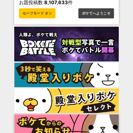
お題投稿数
8,107,633
件
セーフモード オン
ボケてへようこそ