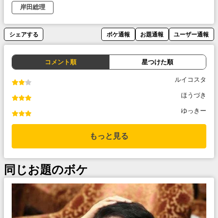
岸田総理
シェアする
ボケ通報
お題通報
ユーザー通報
コメント順
星つけた順
ルイコスタ
ほうづき
ゆっきー
もっと見る
同じお題のボケ