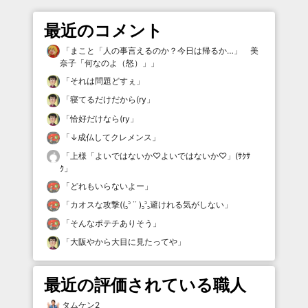
最近のコメント
「
まこと「人の事言えるのか？今日は帰るか…」 美
奈子「何なのよ（怒）」
」
「
それは問題どすぇ
」
「
寝てるだけだから(ry
」
「
恰好だけなら(ry
」
「
↓成仏してクレメンス
」
「
上様「よいではないか♡よいではないか♡」(ｻｸｻ
ｸ
」
「
どれもいらないよー
」
「
カオスな攻撃((꜆꜄ ˙˙ )꜆꜄꜆避けれる気がしない
」
「
そんなポテチありそう
」
「
大阪やから大目に見たってや
」
最近の評価されている職人
タムケン2