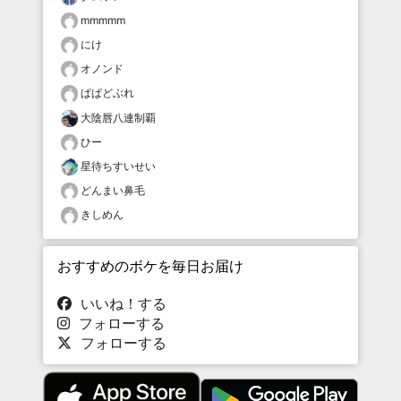
mmmmm
にけ
オノンド
ぱぱどぶれ
大陰唇八連制覇
ひー
星待ちすいせい
どんまい鼻毛
きしめん
おすすめのボケを毎日お届け
いいね！する
フォローする
フォローする