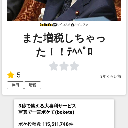
ルイコスタ
ルイコスタ
また増税しちゃっ
た！！ﾃﾍﾍﾟﾛ
5
3年くらい前
岸田
増税
3秒で笑える大喜利サービス
写真で一言ボケて(bokete)
ボケ投稿数
115,511,748
件