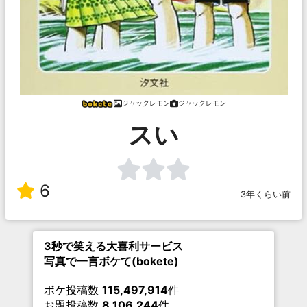
ジャックレモン
ジャックレモン
スい
6
3年くらい前
3秒で笑える大喜利サービス
写真で一言ボケて(bokete)
ボケ投稿数
115,497,914
件
お題投稿数
8,106,244
件