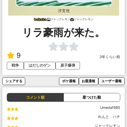
ジャックレモン
ジャックレモン
リラ豪雨が来た。
9
3年くらい前
戦争
はだしのゲン
原子爆弾
シェアする
ボケ通報
お題通報
ユーザー通報
コメント順
星つけた順
Umeda1985
れんと ハチ
ジャックレモン