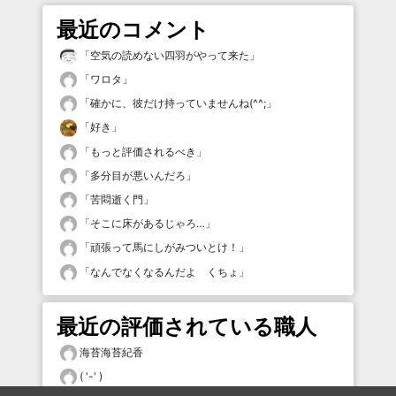
最近のコメント
「
空気の読めない四羽がやって来た
」
「
ワロタ
」
「
確かに、彼だけ持っていませんね(^^;
」
「
好き
」
「
もっと評価されるべき
」
「
多分目が悪いんだろ
」
「
苦悶逝く門
」
「
そこに床があるじゃろ…
」
「
頑張って馬にしがみついとけ！
」
「
なんでなくなるんだよ くちょ
」
最近の評価されている職人
海苔海苔紀香
( '-' )