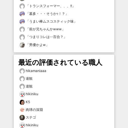
「
トランスフォーマー、、、!!
」
「
墓多・・・そうかｯ！？
」
「
うまい棒ムスコスティック味
」
「
前が兄ちゃんかwww
」
「
つまりコレは⋯百合？
」
「
男優かよw
」
最近の評価されている職人
hikamaniaaa
達観
達観
hikiniku
K5
肉球の深淵
ステゴ
hikiniku