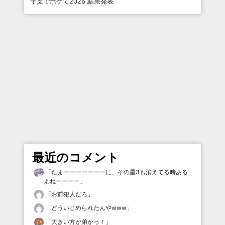
干支でボケて2026 結果発表
最近のコメント
「
たまーーーーーーーに、その星3も消えてる時ある
よねーーーー
」
「
お前犯人だろ
」
「
どういじめられたんやwww
」
「
大きい方が弟かっ！
」