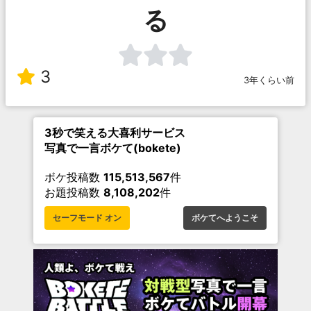
る
3
3年くらい前
3秒で笑える大喜利サービス
写真で一言ボケて(bokete)
ボケ投稿数
115,513,567
件
お題投稿数
8,108,202
件
セーフモード オン
ボケてへようこそ