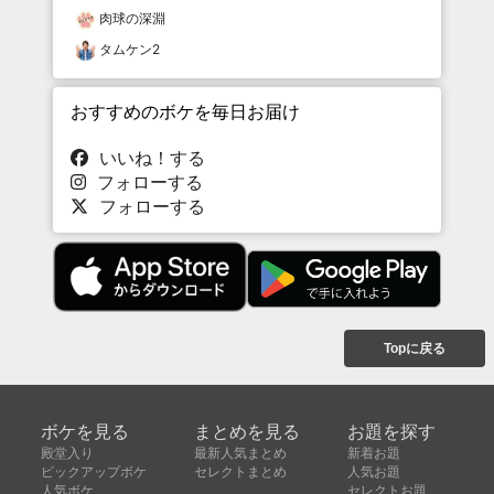
肉球の深淵
タムケン2
おすすめのボケを毎日お届け
いいね！する
フォローする
フォローする
Topに戻る
ボケを見る
まとめを見る
お題を探す
殿堂入り
最新人気まとめ
新着お題
ピックアップボケ
セレクトまとめ
人気お題
人気ボケ
セレクトお題