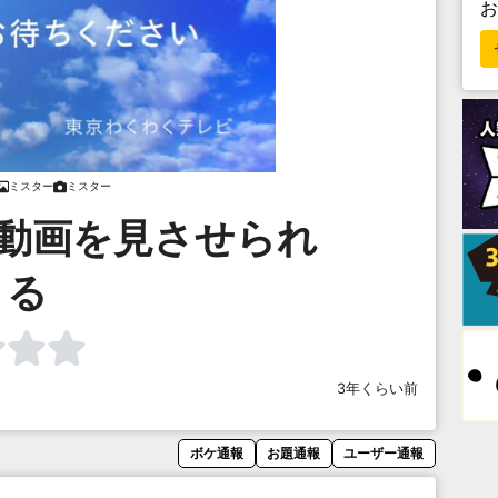
ミスター
ミスター
た動画を見させられ
る
3年くらい前
ボケ通報
お題通報
ユーザー通報