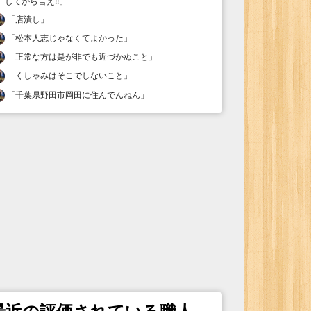
してから言え!!
」
「
店潰し
」
「
松本人志じゃなくてよかった
」
「
正常な方は是が非でも近づかぬこと
」
「
くしゃみはそこでしないこと
」
「
千葉県野田市岡田に住んでんねん
」