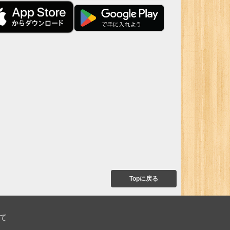
Topに戻る
て