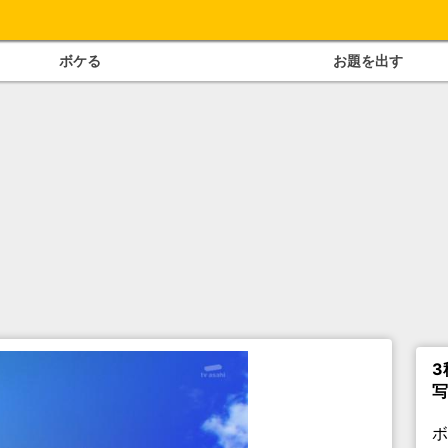
ボケる
お題を出す
3
写