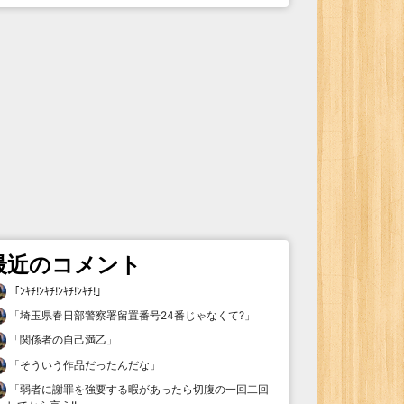
最近のコメント
「
ﾝｷﾁ!ﾝｷﾁ!ﾝｷﾁ!ﾝｷﾁ!
」
「
埼玉県春日部警察署留置番号24番じゃなくて?
」
「
関係者の自己満乙
」
「
そういう作品だったんだな
」
「
弱者に謝罪を強要する暇があったら切腹の一回二回