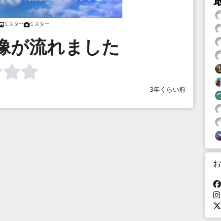
ミスター
ミスター
像が流れました
3年くらい前
お