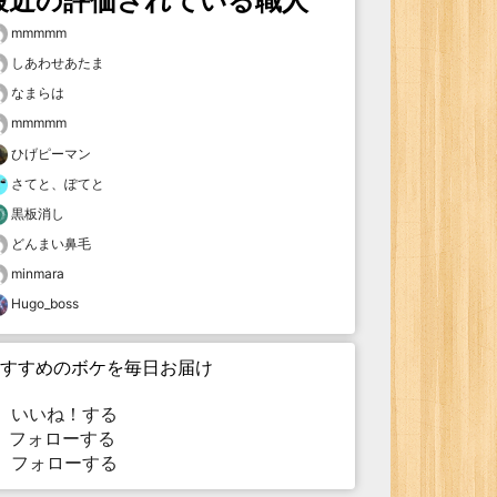
最近の評価されている職人
mmmmm
しあわせあたま
なまらは
mmmmm
ひげピーマン
さてと、ぽてと
黒板消し
どんまい鼻毛
minmara
Hugo_boss
すすめのボケを毎日お届け
いいね！する
フォローする
フォローする