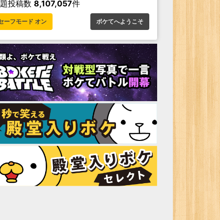
お題投稿数
8,107,057
件
セーフモード オン
ボケてへようこそ