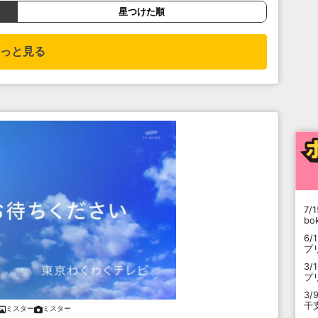
星つけた順
っと見る
7/1
b
6/
プ
3/
プ
3/
干
ミスター
ミスター