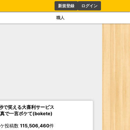
新規登録
ログイン
職人
秒で笑える大喜利サービス
真で一言ボケて(bokete)
ボケ投稿数
115,506,460
件