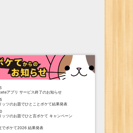
5
oketeアプリ サービス終了のお知らせ
15
リッツのお題でひとことボケて結果発表
10
リッツのお題でひと言ボケて キャンペーン
9
支でボケて2026 結果発表