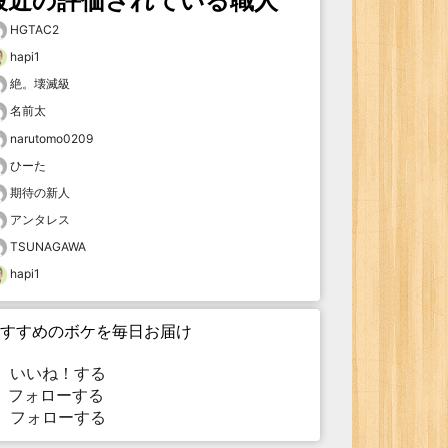
最近の評価されている職人
HGTAC2
hapi1
絶。壊滅級
名前太
narutomo0209
ひーた
期待の新人
アンタレス
TSUNAGAWA
hapi1
すすめのボケを毎日お届け
いいね！する
フォローする
フォローする