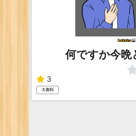
何ですか今晩
3
大喜利