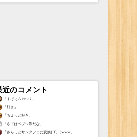
最近のコメント
「
すげぇムカつく
」
「
好き
」
「
ちょっと好き
」
「
さてはペプシ派だな
」
「
さらっとサンタフェに変換(´Д｀)www
」