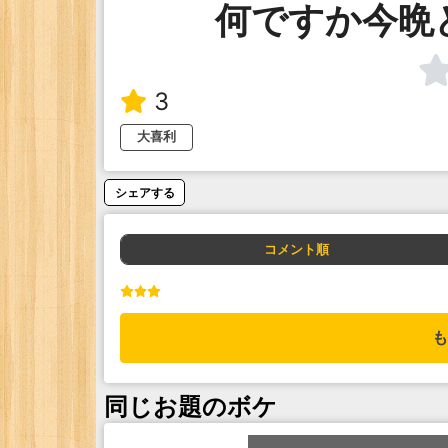
何ですか今晩
3
大喜利
シェアする
コメント順
も
同じお題のボケ