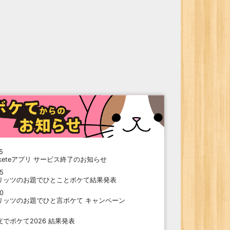
5
oketeアプリ サービス終了のお知らせ
15
リッツのお題でひとことボケて結果発表
10
リッツのお題でひと言ボケて キャンペーン
9
支でボケて2026 結果発表