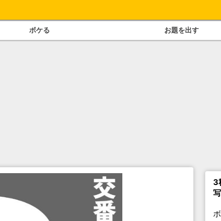
ボケる
お題を出す
3
写