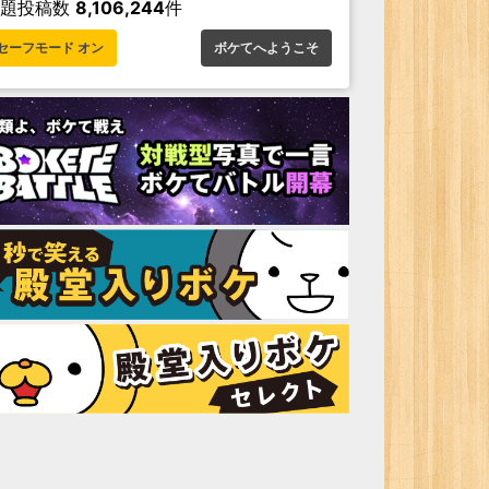
お題投稿数
8,106,244
件
セーフモード オン
ボケてへようこそ