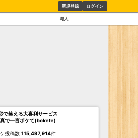
新規登録
ログイン
職人
秒で笑える大喜利サービス
真で一言ボケて(bokete)
ボケ投稿数
115,497,914
件