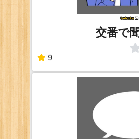
交番で
9