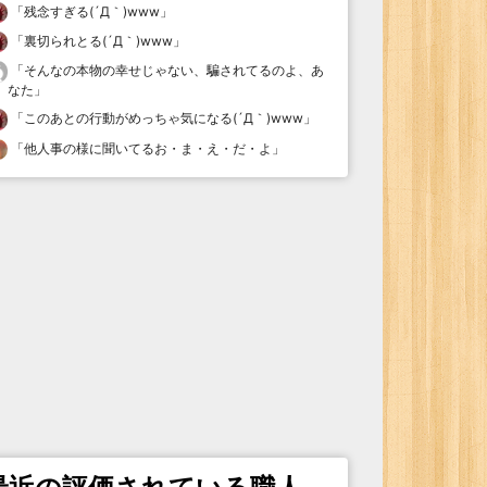
「
残念すぎる(´Д｀)www
」
「
裏切られとる(´Д｀)www
」
「
そんなの本物の幸せじゃない、騙されてるのよ、あ
なた
」
「
このあとの行動がめっちゃ気になる(´Д｀)www
」
「
他人事の様に聞いてるお・ま・え・だ・よ
」