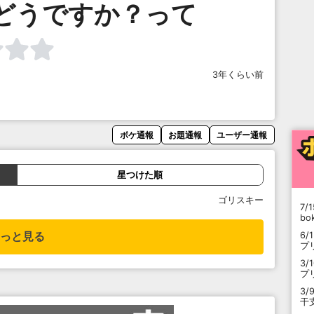
どうですか？って
3年くらい前
ボケ通報
お題通報
ユーザー通報
星つけた順
ゴリスキー
7/1
b
6/
っと見る
プ
3/
プ
3/
干