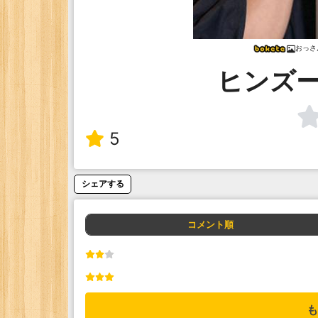
おっさ
ヒンズ
5
シェアする
コメント順
も