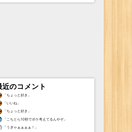
最近のコメント
「
ちょっと好き
」
「
いいね
」
「
ちょっと好き
」
「
こちとら10秒でボケ考えてるんやぞ
」
「
うぎゃぁぁぁぁ！
」