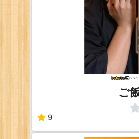
おっさ
ご
9