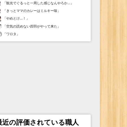
「
観光でぐるっと一周した感じなんやろか…
」
「
きっとママのカレーはミルキー味
」
「
やめとけ…！
」
「
空気の読めない四羽がやって来た
」
「
ワロタ
」
最近の評価されている職人