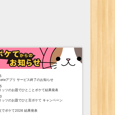
5
oketeアプリ サービス終了のお知らせ
15
リッツのお題でひとことボケて結果発表
10
リッツのお題でひと言ボケて キャンペーン
9
支でボケて2026 結果発表