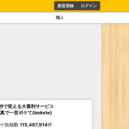
新規登録
ログイン
職人
秒で笑える大喜利サービス
真で一言ボケて(bokete)
ボケ投稿数
115,497,914
件