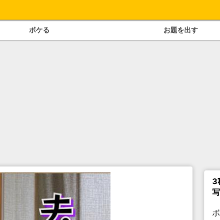
ボケる
お題を出す
3
写