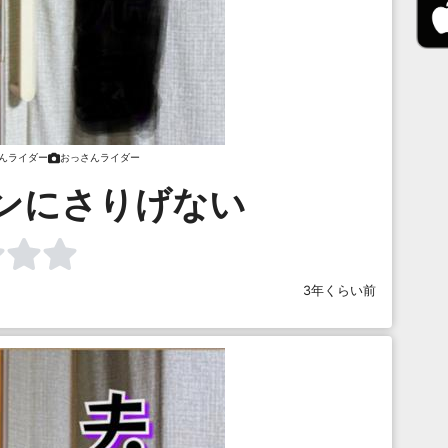
んライダー
おっさんライダー
ンにさりげない
3年くらい前