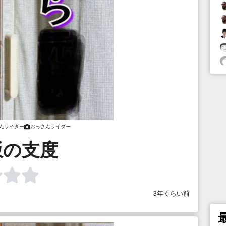
んライダー
おっさんライダー
飯の支度
3年くらい前