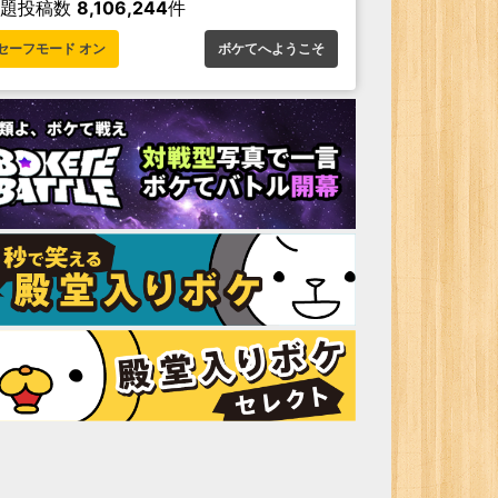
お題投稿数
8,106,244
件
セーフモード オン
ボケてへようこそ