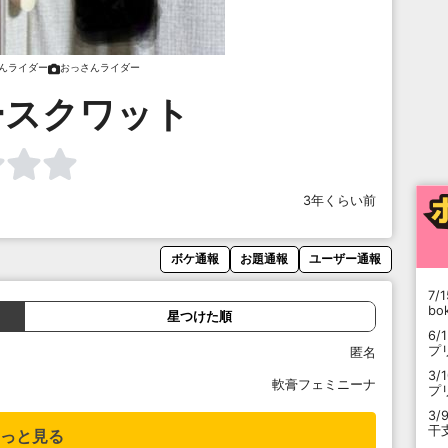
んライダー
おっさんライダー
ースクワット
3年くらい前
ボケ通報
お題通報
ユーザー通報
7/1
b
星つけた順
6/
プ
匿名
3/
軟膏フェミニーナ
プ
3/
干
っと見る