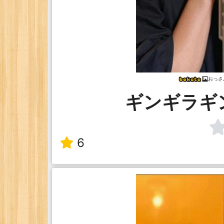
おっさ
ギンギラギ
6