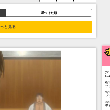
星つけた順
っと見る
7/1
b
6/
プ
3/
プ
3/
干