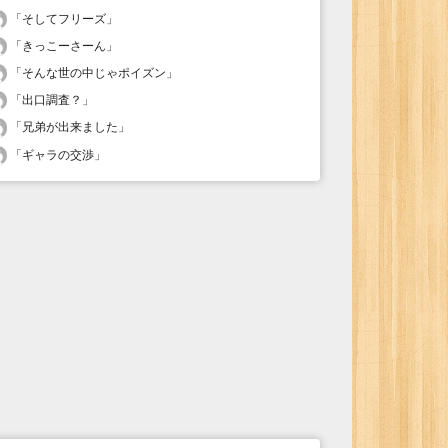
「
そしてフリーズ
」
「
きっこーさーん
」
「
そんな世の中じゃポイズン
」
「
出口調査？
」
「
兄弟が出来ました
」
「
ギャラの交渉
」