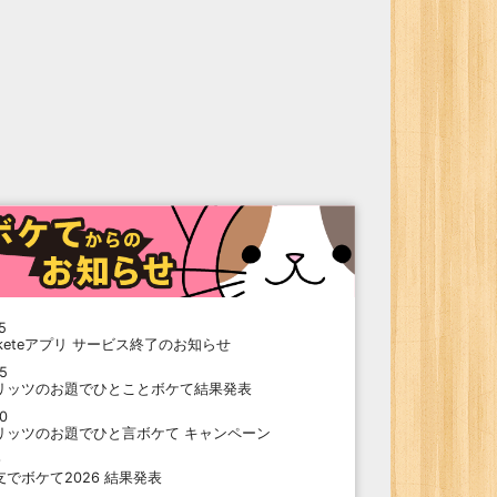
5
oketeアプリ サービス終了のお知らせ
15
リッツのお題でひとことボケて結果発表
10
リッツのお題でひと言ボケて キャンペーン
9
支でボケて2026 結果発表