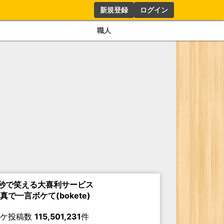
新規登録
ログイン
職人
秒で笑える大喜利サービス
真で一言ボケて(bokete)
ボケ投稿数
115,501,231
件