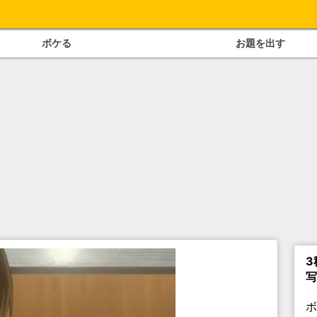
ボケる
お題を出す
3
写