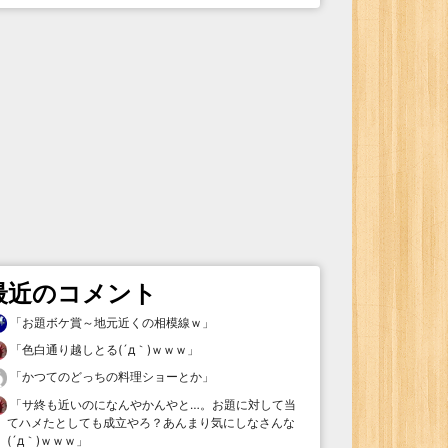
最近のコメント
「
お題ボケ賞～地元近くの相模線ｗ
」
「
色白通り越しとる(´д｀)ｗｗｗ
」
「
かつてのどっちの料理ショーとか
」
「
サ終も近いのになんやかんやと…。お題に対して当
てハメたとしても成立やろ？あんまり気にしなさんな
(´д｀)ｗｗｗ
」