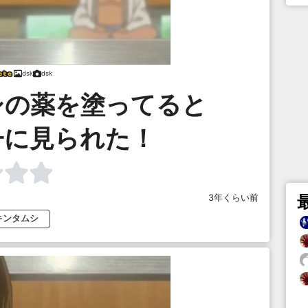
dsk
dsk
シの薬を塗ってると
子に見られた！
3年くらい前
キンタムシ