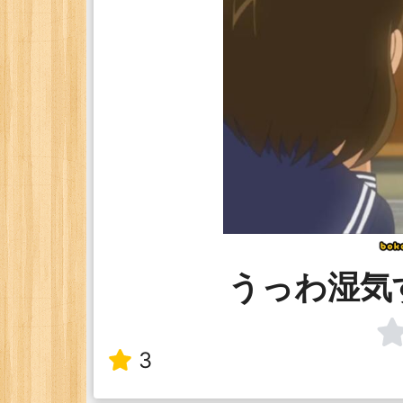
うっわ湿気
3