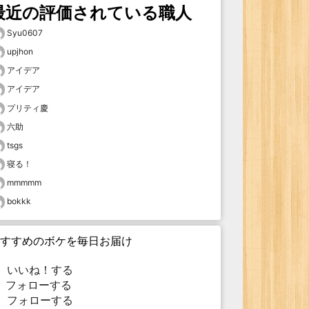
最近の評価されている職人
Syu0607
upjhon
アイデア
アイデア
プリティ慶
六助
tsgs
寝る！
mmmmm
bokkk
すすめのボケを毎日お届け
いいね！する
フォローする
フォローする