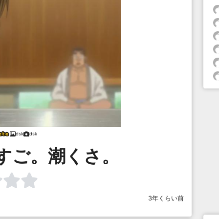
dsk
dsk
すご。潮くさ。
3年くらい前