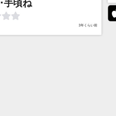
･･手頃ね
3年くらい前