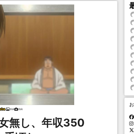
お
dsk
dsk
女無し、年収350