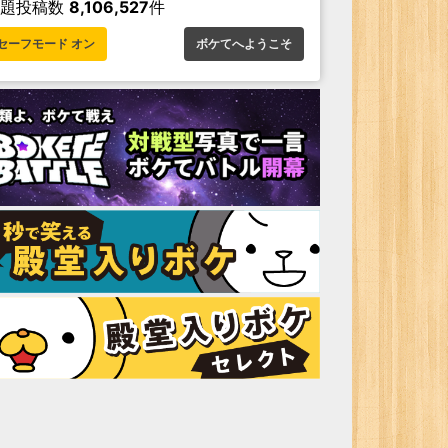
お題投稿数
8,106,527
件
セーフモード オン
ボケてへようこそ