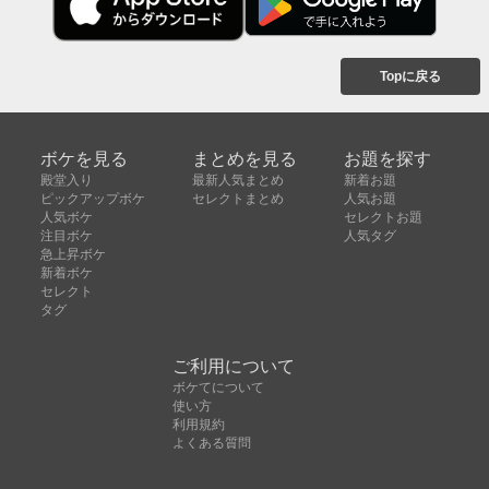
Topに戻る
ボケを見る
まとめを見る
お題を探す
殿堂入り
最新人気まとめ
新着お題
ピックアップボケ
セレクトまとめ
人気お題
人気ボケ
セレクトお題
注目ボケ
人気タグ
急上昇ボケ
新着ボケ
セレクト
タグ
ご利用について
ボケてについて
使い方
利用規約
よくある質問
クッキーの利用について
お問い合わせ