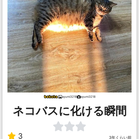
ayumi3218
ayumi3218
ネコバスに化ける瞬間
3
3年くらい前