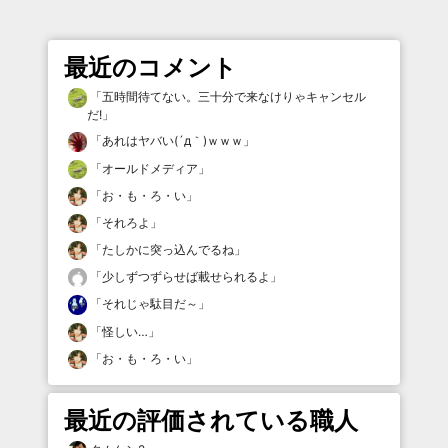
最近のコメント
「
五時間待てない。三十分で来なけりゃキャンセル
だ!
」
「
あれはヤバい(´д｀)ｗｗｗ
」
「
オールドメディア
」
「
お・も・ろ・い
」
「
それろよ
」
「
たしかに突っ込んでるね
」
「
少しずつずらせば載せられるよ
」
「
それじゃ駄目だ～
」
「
怪しい…
」
「
お・も・ろ・い
」
最近の評価されている職人