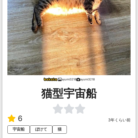
ayumi3218
ayumi3218
猫型宇宙船
6
3年くらい前
宇宙船
ぼけて
猫