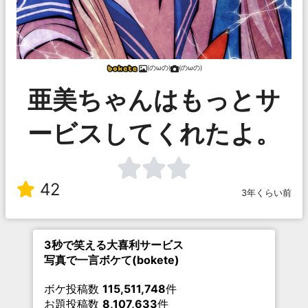
(のωの)
(のωの)
亜美ちゃんはもっとサ
ービスしてくれたよ。
42
3年くらい前
3秒で笑える大喜利サービス
写真で一言ボケて(bokete)
ボケ投稿数
115,511,748
件
お題投稿数
8,107,633
件