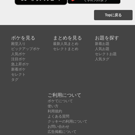
Topに戻る
ボケを見る
まとめを見る
お題を探す
殿堂入り
最新人気まとめ
新着お題
ピックアップボケ
セレクトまとめ
人気お題
人気ボケ
セレクトお題
注目ボケ
人気タグ
急上昇ボケ
新着ボケ
セレクト
タグ
ご利用について
ボケてについて
使い方
利用規約
よくある質問
クッキーの利用について
お問い合わせ
広告掲載について