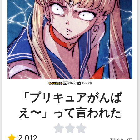
(のωの)
(のωの)
「プリキュアがんば
え〜」って言われた
2,012
3年くらい前