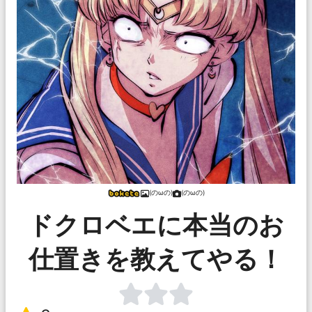
(のωの)
(のωの)
ドクロベエに本当のお
仕置きを教えてやる！