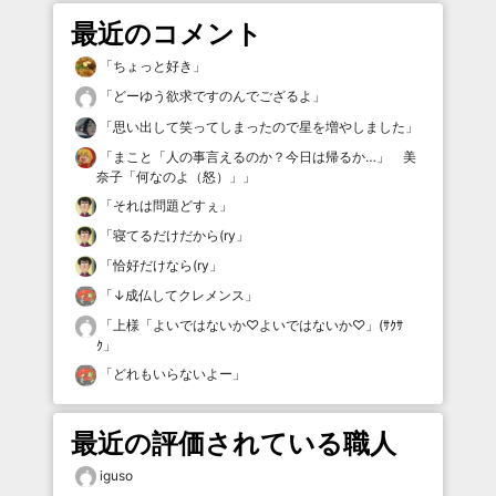
最近のコメント
「
ちょっと好き
」
「
どーゆう欲求ですのんでござるよ
」
「
思い出して笑ってしまったので星を増やしました
」
「
まこと「人の事言えるのか？今日は帰るか…」 美
奈子「何なのよ（怒）」
」
「
それは問題どすぇ
」
「
寝てるだけだから(ry
」
「
恰好だけなら(ry
」
「
↓成仏してクレメンス
」
「
上様「よいではないか♡よいではないか♡」(ｻｸｻ
ｸ
」
「
どれもいらないよー
」
最近の評価されている職人
iguso