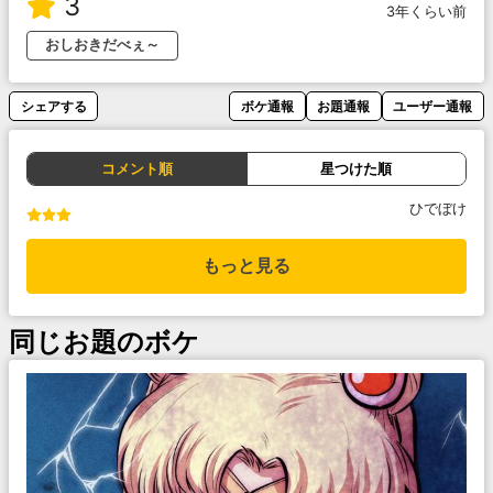
3
3年くらい前
おしおきだべぇ～
シェアする
ボケ通報
お題通報
ユーザー通報
コメント順
星つけた順
ひでぼけ
もっと見る
同じお題のボケ