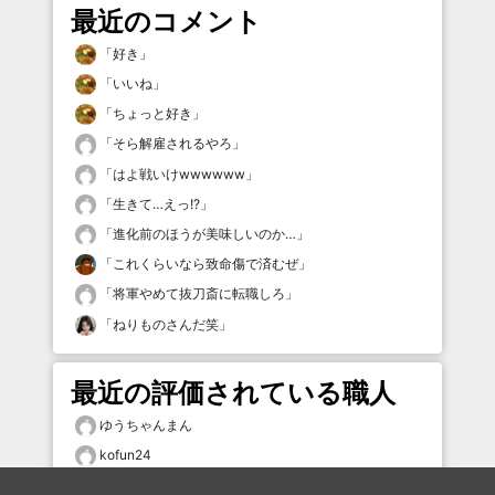
最近のコメント
「
好き
」
「
いいね
」
「
ちょっと好き
」
「
そら解雇されるやろ
」
「
はよ戦いけwwwwww
」
「
生きて…えっ!?
」
「
進化前のほうが美味しいのか…
」
「
これくらいなら致命傷で済むぜ
」
「
将軍やめて抜刀斎に転職しろ
」
「
ねりものさんだ笑
」
最近の評価されている職人
ゆうちゃんまん
kofun24
kimon