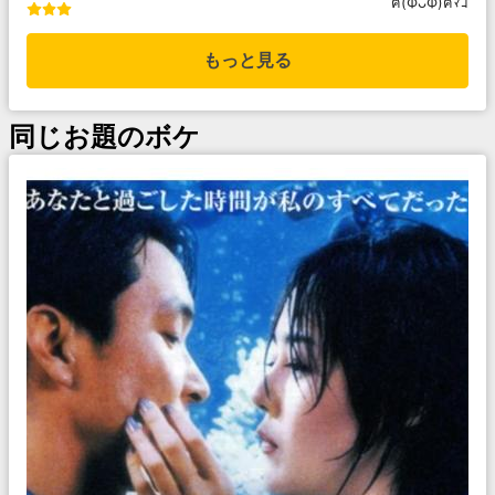
ฅ(ФᴗФ)ฅﾏｺ
もっと見る
同じお題のボケ