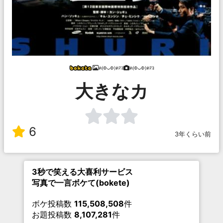
ฅ(ФᴗФ)ฅﾏｺ
ฅ(ФᴗФ)ฅﾏｺ
大きなカ
6
3年くらい前
3秒で笑える大喜利サービス
写真で一言ボケて(bokete)
ボケ投稿数
115,508,508
件
お題投稿数
8,107,281
件