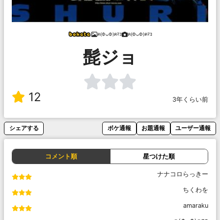
ฅ(ФᴗФ)ฅﾏｺ
ฅ(ФᴗФ)ฅﾏｺ
髭ジョ
12
3年くらい前
シェアする
ボケ通報
お題通報
ユーザー通報
コメント順
星つけた順
ナナコロらっきー
ちくわを
amaraku