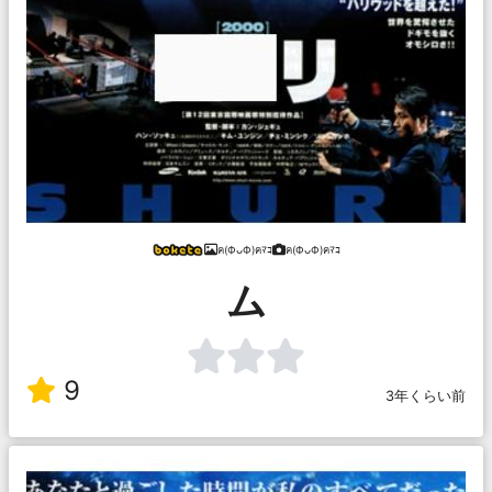
ฅ(ФᴗФ)ฅﾏｺ
ฅ(ФᴗФ)ฅﾏｺ
ム
9
3年くらい前