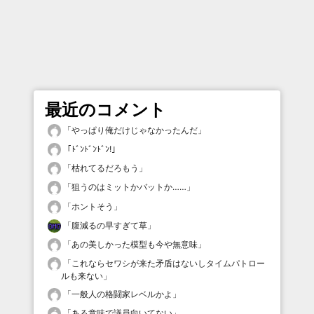
最近のコメント
「
やっぱり俺だけじゃなかったんだ
」
「
ﾄﾞﾝﾄﾞﾝﾄﾞﾝ!
」
「
枯れてるだろもう
」
「
狙うのはミットかバットか……
」
「
ホントそう
」
「
腹減るの早すぎて草
」
「
あの美しかった模型も今や無意味
」
「
これならセワシが来た矛盾はないしタイムパトロー
ルも来ない
」
「
一般人の格闘家レベルかよ
」
「
ある意味で議員向いてない
」