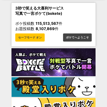
3秒で笑える大喜利サービス
写真で一言ボケて(bokete)
ボケ投稿数
115,513,567
件
お題投稿数
8,107,869
件
セーフモード オン
ボケてへようこそ