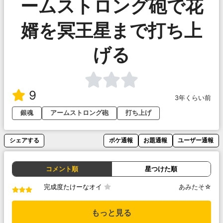
ームストロング砲で花
婿を冥王星まで打ち上
げる
9
3年くらい前
銀魂
アームストロング砲
打ち上げ
シェアする
ボケ通報
お題通報
ユーザー通報
コメント順
星つけた順
完成度たけーなオイ
あみたそ☆
もっと見る