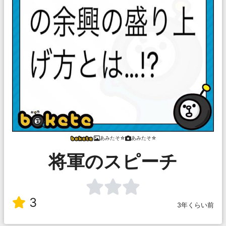
あみたそ☆
あみたそ☆
将軍のスピーチ
3
3年くらい前