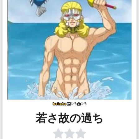
ひろ
ひろ
若さ故の過ち