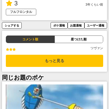
3
3年くらい前
フルフロンタル
シェアする
ボケ通報
お題通報
ユーザー通報
コメント順
星つけた順
ツヴァン
もっと見る
同じお題のボケ