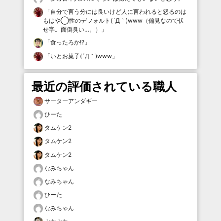
「
自分で言う分には良いけど人に言われると怒るのは
もはや◯性のデフォルト(´Д｀)www（偏見なので伏
せ字。面倒臭い…。）
」
「
食ったろか!?
」
「
いとお菓子(´Д｀)www
」
最近の評価されている職人
サーターアンダギー
ひーた
タムケン2
タムケン2
タムケン2
なみちゃん
なみちゃん
ひーた
なみちゃん