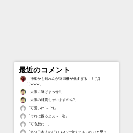
最近のコメント
「
神聖かも知れんが防御柵が低すぎる！！(´Д
｀)www
」
「
大阪に逃げまっせ!!
」
「
大阪の姉貴ちゃいますのん?
」
「
可愛い(*´﹃`*)
」
「
それは困るよぉ～…泣
」
「
可哀想に…
」
「
多分日本人の1/3くらいは覚えてもいないと思う
」