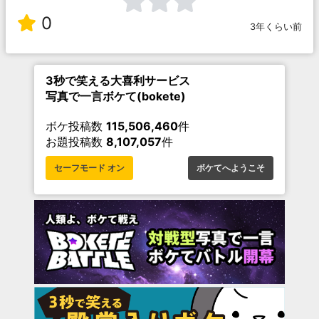
0
3年くらい前
3秒で笑える大喜利サービス
写真で一言ボケて(bokete)
ボケ投稿数
115,506,460
件
お題投稿数
8,107,057
件
セーフモード オン
ボケてへようこそ