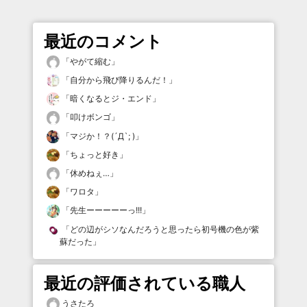
最近のコメント
「
やがて縮む
」
「
自分から飛び降りるんだ！
」
「
暗くなるとジ・エンド
」
「
叩けボンゴ
」
「
マジか！？(´Д`; )
」
「
ちょっと好き
」
「
休めねぇ…
」
「
ワロタ
」
「
先生ーーーーーっ!!!
」
「
どの辺がシソなんだろうと思ったら初号機の色が紫
蘇だった
」
最近の評価されている職人
うさたろ