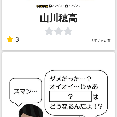
アマゾネス
アマゾネス
山川穂高
3
3年くらい前