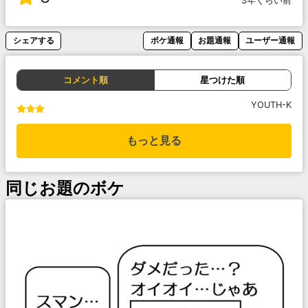
3年くらい前
シェアする
ボケ通報
お題通報
ユーザー通報
コメント順
星つけた順
YOUTH-K
もっと見る
同じお題のボケ