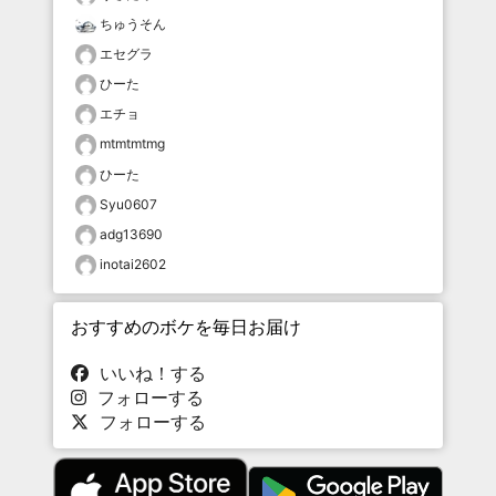
ちゅうそん
エセグラ
ひーた
エチョ
mtmtmtmg
ひーた
Syu0607
adg13690
inotai2602
おすすめのボケを毎日お届け
いいね！する
フォローする
フォローする