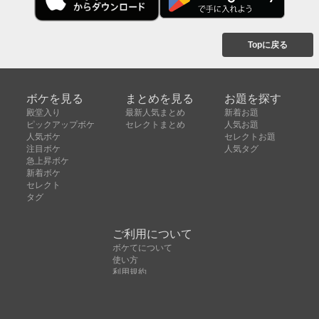
Topに戻る
ボケを見る
まとめを見る
お題を探す
殿堂入り
最新人気まとめ
新着お題
ピックアップボケ
セレクトまとめ
人気お題
人気ボケ
セレクトお題
注目ボケ
人気タグ
急上昇ボケ
新着ボケ
セレクト
タグ
ご利用について
ボケてについて
使い方
利用規約
よくある質問
クッキーの利用について
お問い合わせ