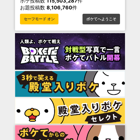
ボケ投稿数
115,503,287
件
お題投稿数
8,106,760
件
セーフモード オン
ボケてへようこそ