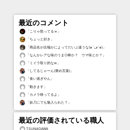
最近のコメント
「
こりゃ怒ってるｗ
」
「
ちょっと好き
」
「
商品名か比喩かによってだいぶ違うな(๑´ڡ`๑)
」
「
なんかレアな味のうま○棒か？ ウマ味とか？
」
「
ミイラ取り的なw
」
「
してるじゃーん(褒め言葉)
」
「
食い過ぎやん
」
「
動きます
」
「
カメラ映ってるよ
」
「
妖刀にでも魅入られた？
」
最近の評価されている職人
TSUNAGAWA