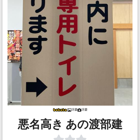
冴慶
冴慶
悪名高き あの渡部建