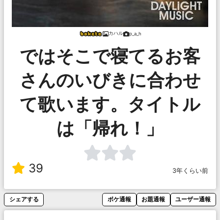
カハル
p_a_h
ではそこで寝てるお客
さんのいびきに合わせ
て歌います。タイトル
は「帰れ！」
39
3年くらい前
シェアする
ボケ通報
お題通報
ユーザー通報