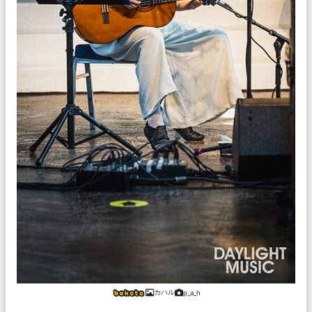
カハル
p_a_h