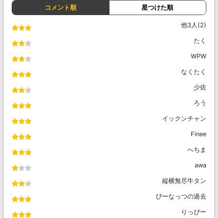
コメント順
星つけた順
他3人(2)
たく
WPW
なくたく
少佐
ろう
イックンチャン
Finee
へちま
awa
縦横無尽牛タン
ぴーなっつの過去
りっぴー