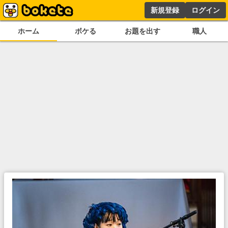
新規登録
ログイン
ホーム
ボケる
お題を出す
職人