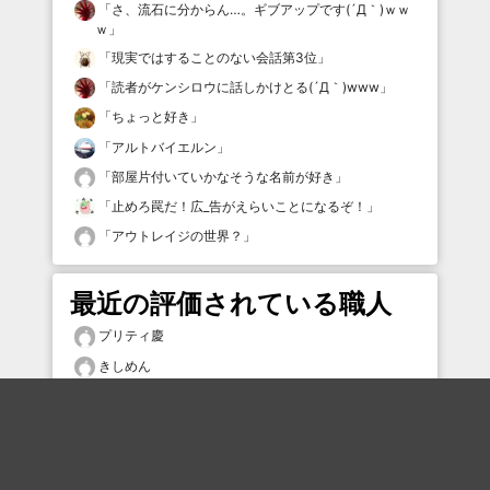
「
さ、流石に分からん…。ギブアップです(´Д｀)ｗｗ
ｗ
」
「
現実ではすることのない会話第3位
」
「
読者がケンシロウに話しかけとる(´Д｀)www
」
「
ちょっと好き
」
「
アルトバイエルン
」
「
部屋片付いていかなそうな名前が好き
」
「
止めろ罠だ！広_告がえらいことになるぞ！
」
「
アウトレイジの世界？
」
最近の評価されている職人
プリティ慶
きしめん
ぱぱどぶれ
鯉かち
Morizo
みややウーマさん