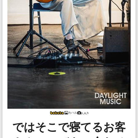
カハル
p_a_h
ではそこで寝てるお客