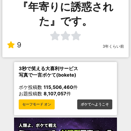
『年寄りに誘惑され
た』です。
9
3年くらい前
3秒で笑える大喜利サービス
写真で一言ボケて(bokete)
ボケ投稿数
115,506,460
件
お題投稿数
8,107,057
件
セーフモード オン
ボケてへようこそ