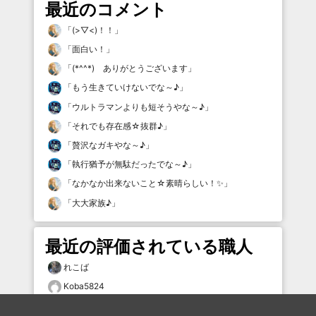
最近のコメント
「
(>▽<)！！
」
「
面白い！
」
「
(*^^*) ありがとうございます
」
「
もう生きていけないでな～♪
」
「
ウルトラマンよりも短そうやな～♪
」
「
それでも存在感☆抜群♪
」
「
贅沢なガキやな～♪
」
「
執行猶予が無駄だったでな～♪
」
「
なかなか出来ないこと☆素晴らしい！✨
」
「
大大家族♪
」
最近の評価されている職人
れこば
Koba5824
まひろ