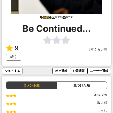
服太郎
服太郎
Be Continued...
9
3年くらい前
続く
シェアする
ボケ通報
お題通報
ユーザー通報
コメント順
星つけた順
amaraku
服太郎
ちっち