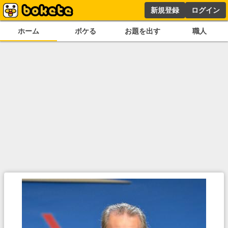
新規登録
ログイン
ホーム
ボケる
お題を出す
職人