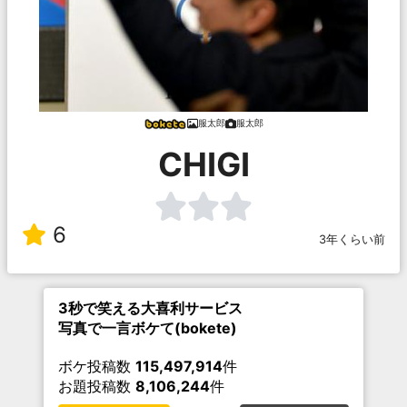
服太郎
服太郎
CHIGI
6
3年くらい前
3秒で笑える大喜利サービス
写真で一言ボケて(bokete)
ボケ投稿数
115,497,914
件
お題投稿数
8,106,244
件