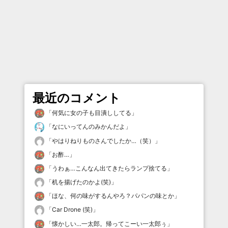
最近のコメント
「
何気に女の子も目潰ししてる
」
「
なにいってんのみかんだよ
」
「
やはりねりものさんでしたか…（笑）
」
「
お酢…
」
「
うわぁ…こんなん出てきたらランプ捨てる
」
「
机を揚げたのかよ(笑)
」
「
ほな、何の味がするんやろ？パパンの味とか
」
「
Car Drone (笑)
」
「
懐かしい…一太郎。帰ってこーい一太郎ぅ
」