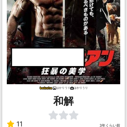
はかりうり
はかりうり
和解
11
3年くらい前