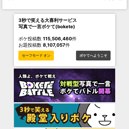
3秒で笑える大喜利サービス
写真で一言ボケて(bokete)
ボケ投稿数
115,506,460
件
お題投稿数
8,107,057
件
セーフモード オン
ボケてへようこそ