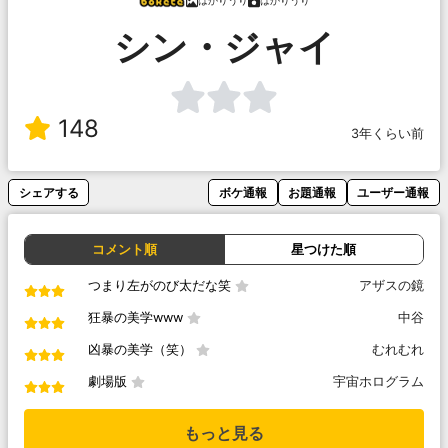
はかりうり
はかりうり
シン・ジャイ
148
3年くらい前
シェアする
ボケ通報
お題通報
ユーザー通報
コメント順
星つけた順
つまり左がのび太だな笑
アザスの鏡
狂暴の美学www
中谷
凶暴の美学（笑）
むれむれ
劇場版
宇宙ホログラム
もっと見る