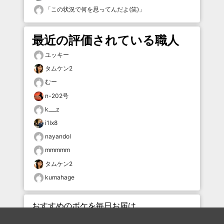
「
この状況で何を思ってんだよ(笑)
」
最近の評価されている職人
ユッキー
タムケン2
むー
n-202号
k___z
i1lx8
nayandol
mmmmm
タムケン2
kumahage
おすすめのボケを毎日お届け