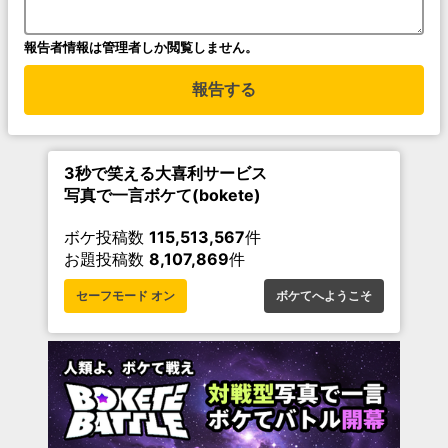
報告者情報は管理者しか閲覧しません。
報告する
3秒で笑える大喜利サービス
写真で一言ボケて(bokete)
ボケ投稿数
115,513,567
件
お題投稿数
8,107,869
件
セーフモード オン
ボケてへようこそ