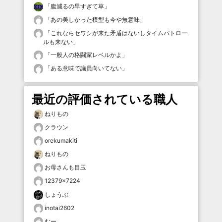
「
腹減るの早すぎて草
」
「
あの美しかった模型も今や無意味
」
「
これならセワシが来た矛盾はないしタイムパトロー
ルも来ない
」
「
一般人の格闘家レベルかよ
」
「
ある意味で議員向いてない
」
最近の評価されている職人
ねりもの
クラウン
orekumakiti
ねりもの
お母さんも目玉
12379×7224
しょうぶ
inotai2602
むー