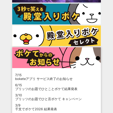
7/15
boketeアプリ サービス終了のお知らせ
6/15
プリッツのお題でひとことボケて結果発表
3/10
プリッツのお題でひと言ボケて キャンペーン
3/9
干支でボケて2026 結果発表