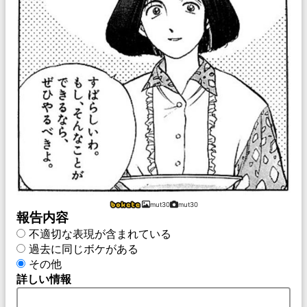
mut30
mut30
報告内容
不適切な表現が含まれている
過去に同じボケがある
その他
詳しい情報