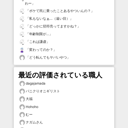
わー
」
「
ボケて民に乗ったことあるやついんの？
」
「
私もないなぁ…（遠い目）
」
「
どっかに切符売ってますかね？
」
「
年齢制限が…
」
「
これは謙虚
」
「
変わってのか？
」
「
どう転んでもヤバいやつ
」
最近の評価されている職人
dagajamada
パニクりオニギリスト
大福
Hohoho
むー
ナガムさん