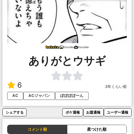
Konoike
Konoike
ありがとウサギ
6
3年くらい前
AC
ACジャパン
ぽぽぽぽーん
シェアする
ボケ通報
お題通報
ユーザー通報
コメント順
星つけた順