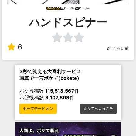
Konoike
Konoike
ハンドスピナー
6
3年くらい前
3秒で笑える大喜利サービス
写真で一言ボケて(bokete)
ボケ投稿数
115,513,567
件
お題投稿数
8,107,869
件
セーフモード オン
ボケてへようこそ