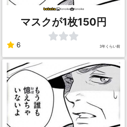
Konoike
Konoike
マスクが1枚150円
6
3年くらい前