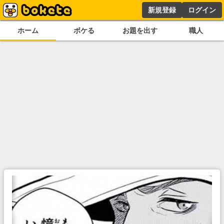
新規登録
ログイン
ホーム
ボケる
お題を出す
職人