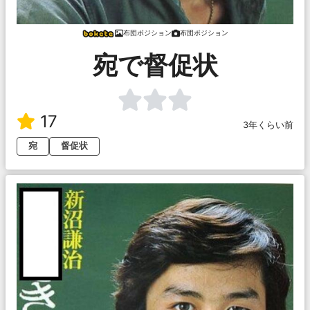
布団ポジション
布団ポジション
宛で督促状
17
3年くらい前
宛
督促状