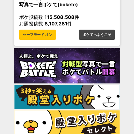
写真で一言ボケて(bokete)
ボケ投稿数
115,508,508
件
お題投稿数
8,107,281
件
セーフモード オン
ボケてへようこそ