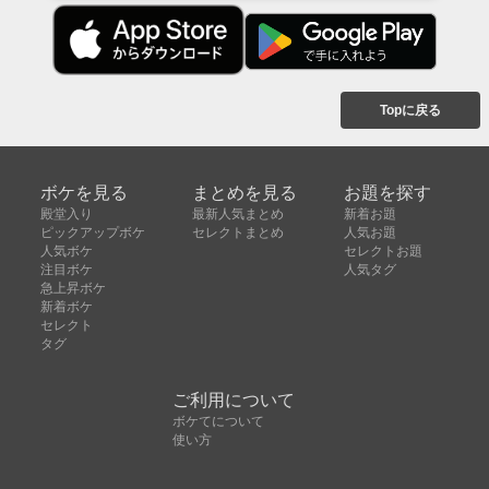
Topに戻る
ボケを見る
まとめを見る
お題を探す
殿堂入り
最新人気まとめ
新着お題
ピックアップボケ
セレクトまとめ
人気お題
人気ボケ
セレクトお題
注目ボケ
人気タグ
急上昇ボケ
新着ボケ
セレクト
タグ
ご利用について
ボケてについて
使い方
利用規約
よくある質問