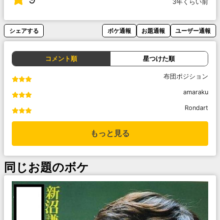
3年くらい前
シェアする
ボケ通報
お題通報
ユーザー通報
コメント順
星つけた順
布団ポジション
amaraku
Rondart
もっと見る
同じお題のボケ