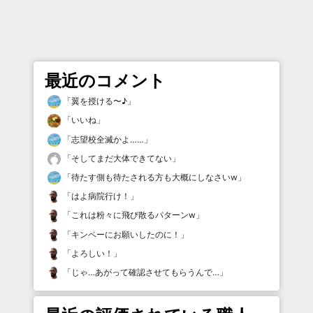
最近のコメント
「
翼を授ける〜♪
」
「
いいね
」
「
志望校全滅かよ……
」
「
そしてまだ大体できてない
」
「
待たす側も待たされる方も大概にしなさいw
」
「
はよ病院行け！
」
「
これは粉々に飛び散るパターンw
」
「
キンペーにお願いしたのに！
」
「
よろしい！
」
「
じゃ…あがって確認させてもらうんで…
」