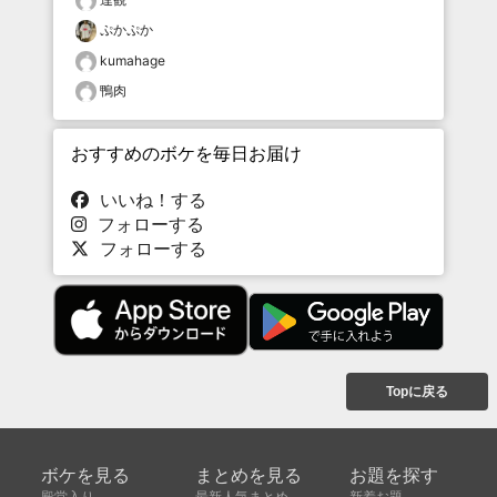
ぷかぷか
kumahage
鴨肉
おすすめのボケを毎日お届け
いいね！する
フォローする
フォローする
Topに戻る
ボケを見る
まとめを見る
お題を探す
殿堂入り
最新人気まとめ
新着お題