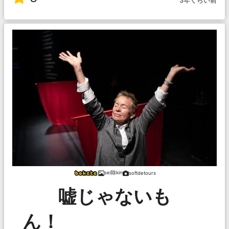
3年くらい前
sei除kin
softdetours
嘘じゃないも
ん！