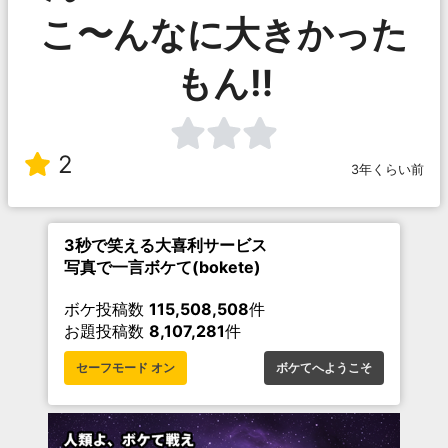
こ〜んなに大きかった
もん‼︎
2
3年くらい前
3秒で笑える大喜利サービス
写真で一言ボケて(bokete)
ボケ投稿数
115,508,508
件
お題投稿数
8,107,281
件
セーフモード オン
ボケてへようこそ