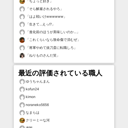
「
ちょっと好き
」
「
そら解雇されるやろ
」
「
はよ戦いけwwwwww
」
「
生きて…えっ!?
」
「
進化前のほうが美味しいのか…
」
「
これくらいなら致命傷で済むぜ
」
「
将軍やめて抜刀斎に転職しろ
」
「
ねりものさんだ笑
」
最近の評価されている職人
ゆうちゃんまん
kofun24
kimon
noraneko5656
なまらは
クリーミーな河
達観