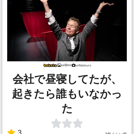
sei除kin
softdetours
会社で昼寝してたが、
起きたら誰もいなかっ
た
3