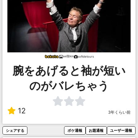
sei除kin
softdetours
腕をあげると袖が短い
のがバレちゃう
12
3年くらい前
シェアする
ボケ通報
お題通報
ユーザー通報