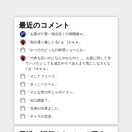
最近のコメント
「
お題ボケ賞～地元近くの相模線ｗ
」
「
色白通り越しとる(´д｀)ｗｗｗ
」
「
かつてのどっちの料理ショーとか
」
「
サ終も近いのになんやかんやと…。お題に対して当
てハメたとしても成立やろ？あんまり気にしなさんな
(´д｀)ｗｗｗ
」
「
そしてフリーズ
」
「
きっこーさーん
」
「
そんな世の中じゃポイズン
」
「
出口調査？
」
「
兄弟が出来ました
」
「
ギャラの交渉
」