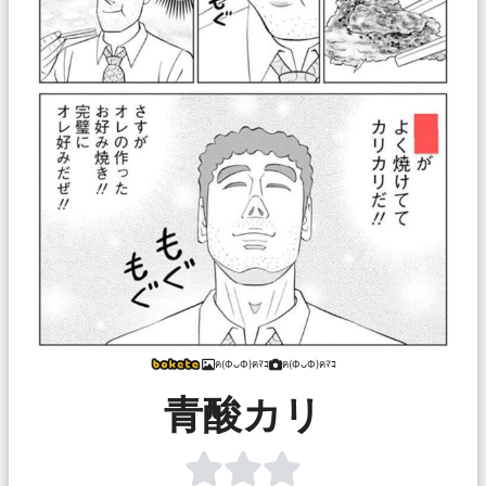
ฅ(ФᴗФ)ฅﾏｺ
ฅ(ФᴗФ)ฅﾏｺ
青酸カリ