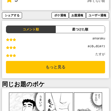
3年くらい前
シェアする
ボケ通報
お題通報
ユーザー通報
コメント順
星つけた順
amaraku
ฅ(ФᴗФ)ฅﾏｺ
たすが
もっと見る
同じお題のボケ