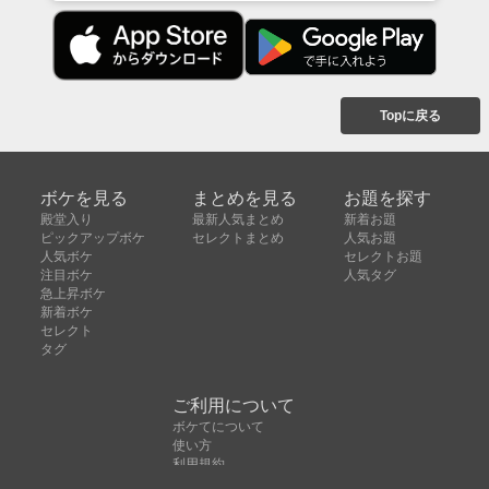
Topに戻る
ボケを見る
まとめを見る
お題を探す
殿堂入り
最新人気まとめ
新着お題
ピックアップボケ
セレクトまとめ
人気お題
人気ボケ
セレクトお題
注目ボケ
人気タグ
急上昇ボケ
新着ボケ
セレクト
タグ
ご利用について
ボケてについて
使い方
利用規約
よくある質問