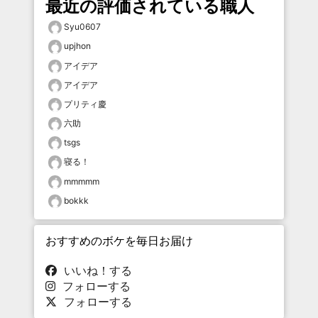
最近の評価されている職人
Syu0607
upjhon
アイデア
アイデア
プリティ慶
六助
tsgs
寝る！
mmmmm
bokkk
おすすめのボケを毎日お届け
いいね！する
フォローする
フォローする