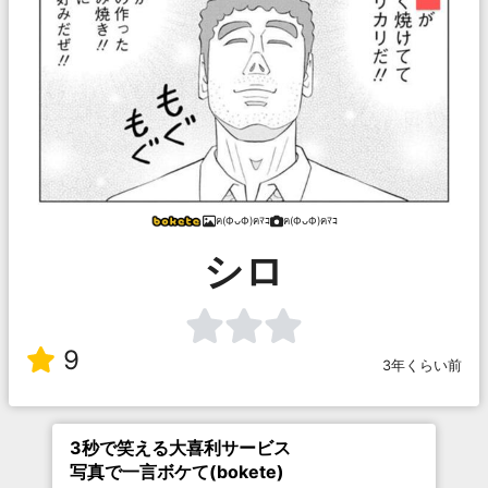
ฅ(ФᴗФ)ฅﾏｺ
ฅ(ФᴗФ)ฅﾏｺ
シロ
9
3年くらい前
3秒で笑える大喜利サービス
写真で一言ボケて(bokete)