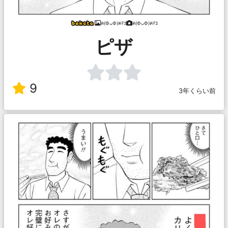
ฅ(ФᴗФ)ฅﾏｺ
ฅ(ФᴗФ)ฅﾏｺ
ピザ
9
3年くらい前