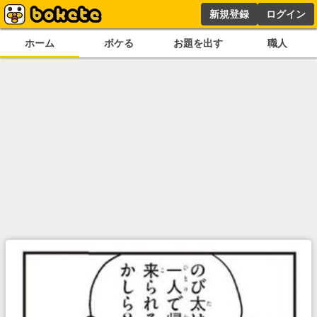
新規登録
ログイン
ホーム
ボケる
お題を出す
職人