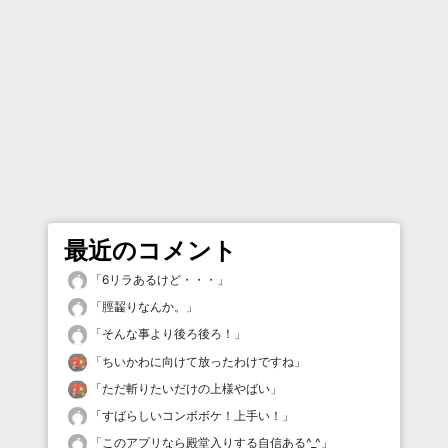
最近のコメント
「
6リラあるけど・・・
」
「
脛齧りなんか。
」
「
そんな事より後ろ後ろ！
」
「
ちいかわに向けて放ったわけですね
」
「
ただ斬りたいだけの上様やばい
」
「
すばらしいコンボボケ！上手い！
」
「
このアプリなら殿堂入りする自信ある^_^
」