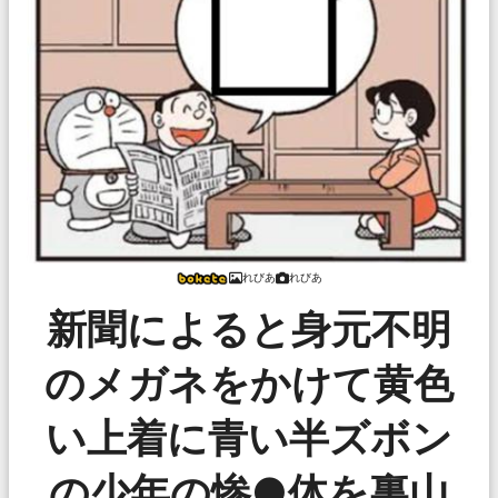
れびあ
れびあ
新聞によると身元不明
のメガネをかけて黄色
い上着に青い半ズボン
の少年の惨●体を裏山