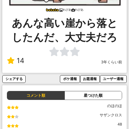
れびあ
れびあ
あんな高い崖から落と
したんだ、大丈夫だろ
14
3年くらい前
シェアする
ボケ通報
お題通報
ユーザー通報
コメント順
星つけた順
のほのほ
サザンクロス
48