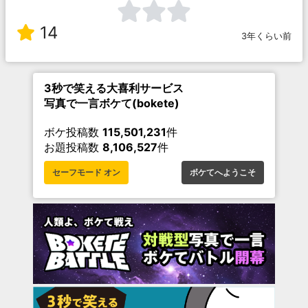
14
3年くらい前
3秒で笑える大喜利サービス
写真で一言ボケて(bokete)
ボケ投稿数
115,501,231
件
お題投稿数
8,106,527
件
セーフモード オン
ボケてへようこそ