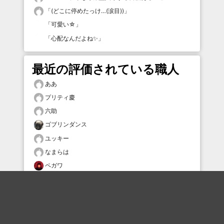
「
(どこに停めたっけ…(涙目))
」
「
可愛い☆
」
「
心配なんだよね✨
」
最近の評価されている職人
ああ
プリティ慶
六助
ゴブリンダンス
ユッキー
なまらは
ペガワ
ando
mmmmm
narutomo0209