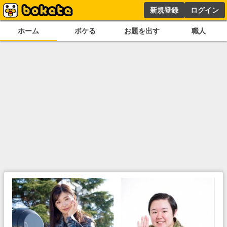
新規登録
ログイン
ホーム
ボケる
お題を出す
職人