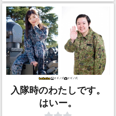
オギノ式
オギノ式
入隊時のわたしです。
はいー。