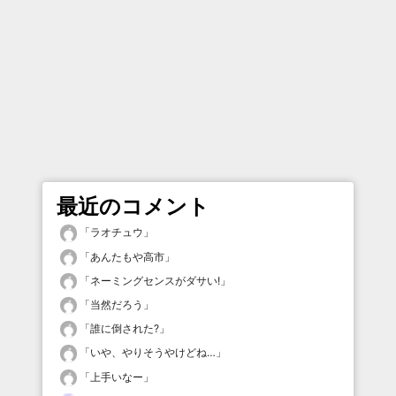
最近のコメント
「
ラオチュウ
」
「
あんたもや高市
」
「
ネーミングセンスがダサい!
」
「
当然だろう
」
「
誰に倒された?
」
「
いや、やりそうやけどね…
」
「
上手いなー
」