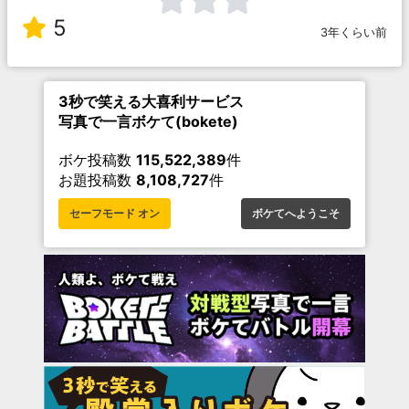
5
3年くらい前
3秒で笑える大喜利サービス
写真で一言ボケて(bokete)
ボケ投稿数
115,522,389
件
お題投稿数
8,108,727
件
セーフモード オン
ボケてへようこそ