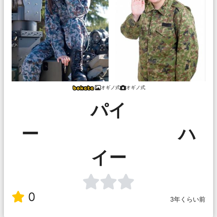
オギノ式
オギノ式
パイ
ー ハ
イー
0
3年くらい前