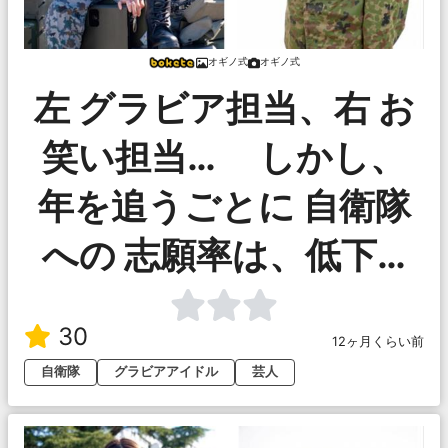
オギノ式
オギノ式
左 グラビア担当、右 お
笑い担当… しかし、
年を追うごとに 自衛隊
への 志願率は、低下…
30
12ヶ月くらい前
自衛隊
グラビアアイドル
芸人