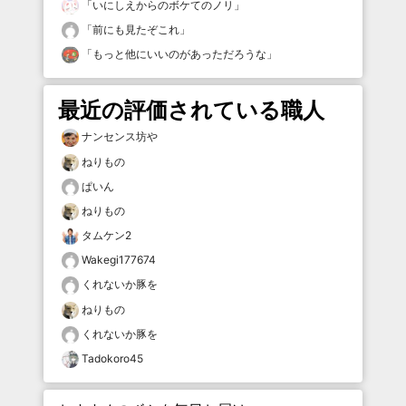
「
いにしえからのボケてのノリ
」
「
前にも見たぞこれ
」
「
もっと他にいいのがあっただろうな
」
最近の評価されている職人
ナンセンス坊や
ねりもの
ぱいん
ねりもの
タムケン2
Wakegi177674
くれないか豚を
ねりもの
くれないか豚を
Tadokoro45