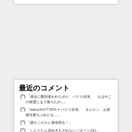
最近のコメント
「
過去に数回使われたボケ、パクり自演。 もはやこ
の程度にまで落ちたか…
」
「
boke/44777610 ←パクり自演。 タムケン、お前
相当落ちぶれたな…
」
「
誰かこの人に座布団を！
」
「
したとたん見向きもされないパターン(泣)
」