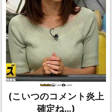
d-dish
d-dish
(こいつのコメント炎上
確定ね…)