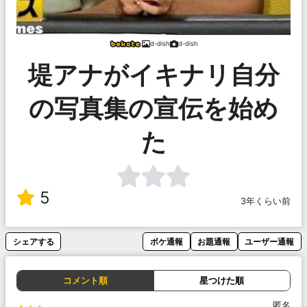
d-dish
d-dish
堤アナがイキナリ自分
の写真集の宣伝を始め
た
5
3年くらい前
シェアする
ボケ通報
お題通報
ユーザー通報
コメント順
星つけた順
匿名