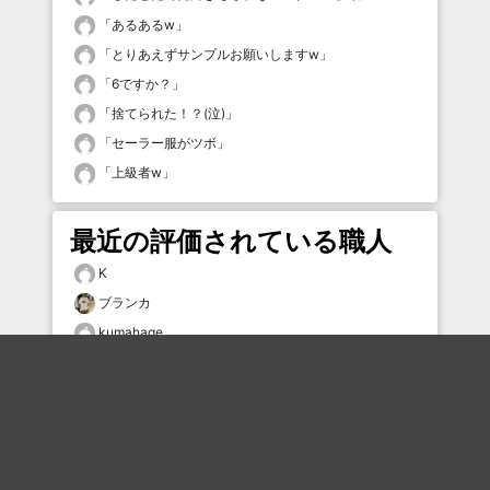
「
あるあるw
」
「
とりあえずサンプルお願いしますw
」
「
6ですか？
」
「
捨てられた！？(泣)
」
「
セーラー服がツボ
」
「
上級者w
」
最近の評価されている職人
K
ブランカ
kumahage
タムケン2
TKS
ひーた
sngd2
ハローズ