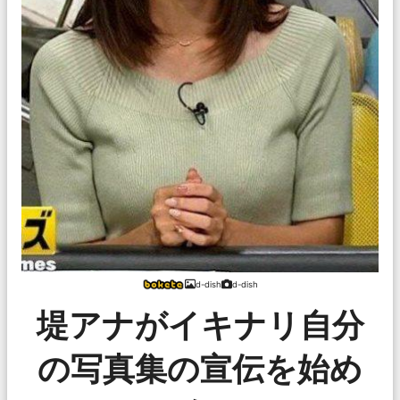
d-dish
d-dish
堤アナがイキナリ自分
の写真集の宣伝を始め