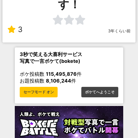
す！
3
3年くらい前
3秒で笑える大喜利サービス
写真で一言ボケて(bokete)
ボケ投稿数
115,495,876
件
お題投稿数
8,106,244
件
セーフモード オン
ボケてへようこそ