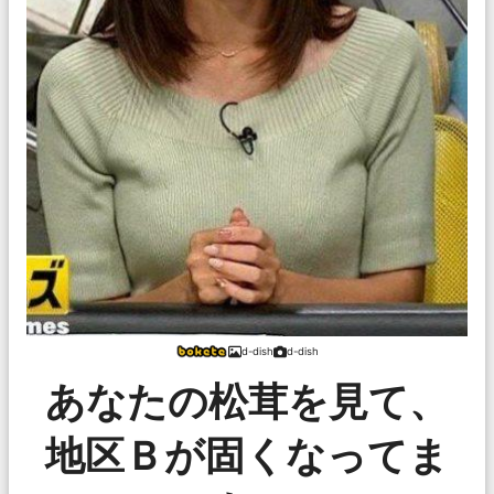
d-dish
d-dish
あなたの松茸を見て、
地区Ｂが固くなってま