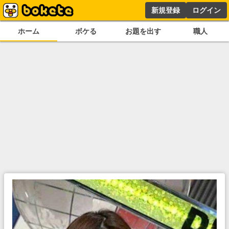
新規登録
ログイン
ホーム
ボケる
お題を出す
職人