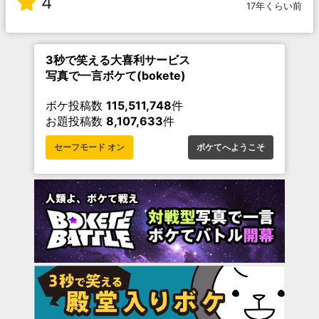
4
17年くらい前
3秒で笑える大喜利サービス
写真で一言ボケて(bokete)
ボケ投稿数
115,511,748
件
お題投稿数
8,107,633
件
セーフモード オン
ボケてへようこそ