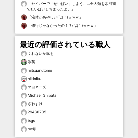
「
セイバーで「せいばい」しよう。…全人類を氷河期
でせいばいしちまったよ。
」
「
液体があやしい(´Д｀)ｗｗｗ
」
「
修行じゃなかったの！？(´Д｀)ｗｗｗ
」
最近の評価されている職人
くれないか豚を
氷英
mitsuandtomo
hikiniku
マヨネーズ
Michael_Shibata
ざわすけ
29430705
tsgs
meiji