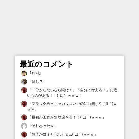
最近のコメント
「
ﾔﾗｼｲ
」
「
脅し？
」
「
「分からないなら聞け！」「自分で考えろ！」に近
いものがある！！(´Д｀)ｗｗｗ
」
「
ブラックめっちゃカッコいいのに台無しや(´Д｀)ｗ
ｗｗ
」
「
最初の工程が無駄過ぎる！！(´Д｀)ｗｗｗ
」
「
それ思ったw
」
「
餃子がゴミと化しとる…(´Д｀)ｗｗｗ
」