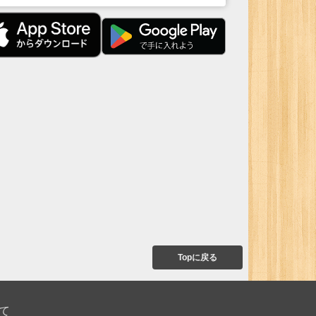
Topに戻る
て