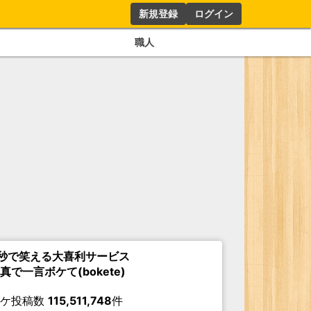
新規登録
ログイン
職人
秒で笑える大喜利サービス
真で一言ボケて(bokete)
ボケ投稿数
115,511,748
件