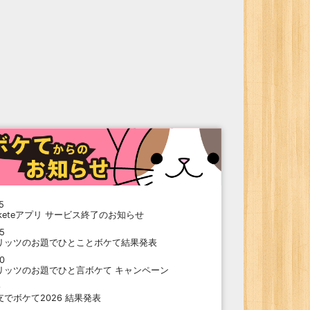
5
oketeアプリ サービス終了のお知らせ
15
リッツのお題でひとことボケて結果発表
10
リッツのお題でひと言ボケて キャンペーン
9
支でボケて2026 結果発表