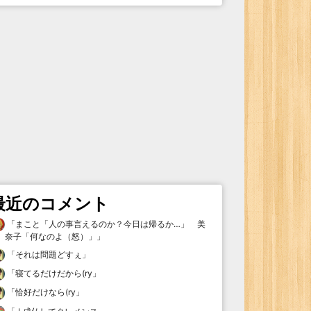
最近のコメント
「
まこと「人の事言えるのか？今日は帰るか…」 美
奈子「何なのよ（怒）」
」
「
それは問題どすぇ
」
「
寝てるだけだから(ry
」
「
恰好だけなら(ry
」