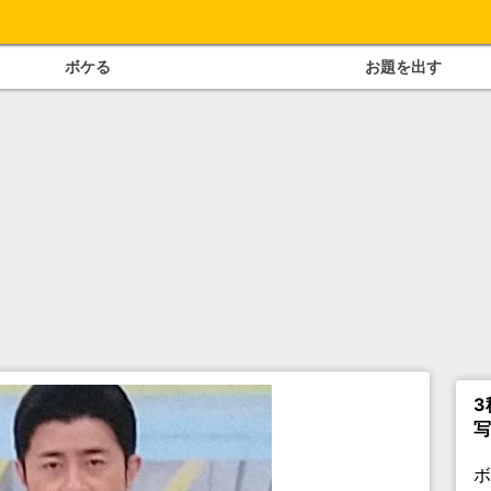
ボケる
お題を出す
3
写