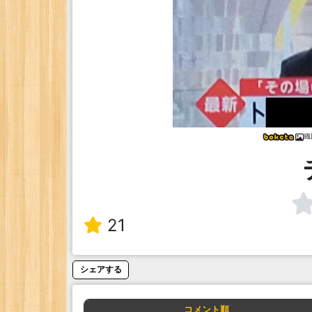
織
21
シェアする
コメント順