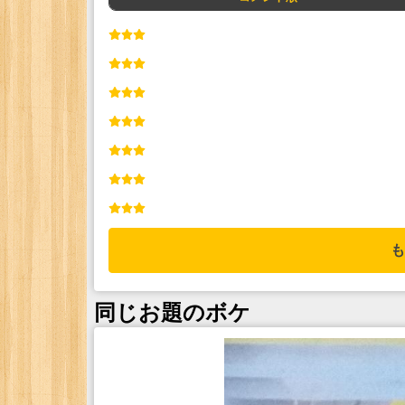
も
同じお題のボケ