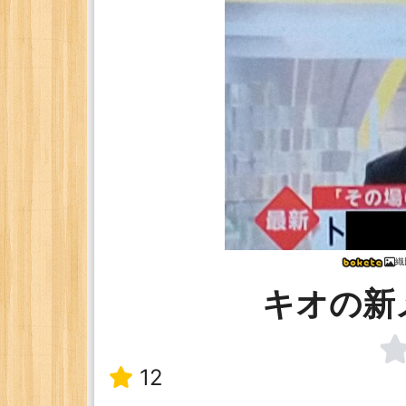
織
キオの新
12