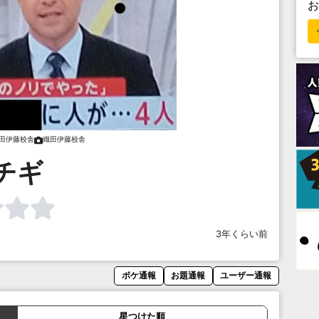
田伊藤校舎
織田伊藤校舎
チギ
3年くらい前
ボケ通報
お題通報
ユーザー通報
星つけた順