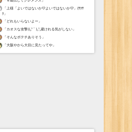
「
↓成仏してクレメンス
」
「
上様「よいではないか♡よいではないか♡」(ｻｸｻ
ｸ
」
「
どれもいらないよー
」
「
カオスな攻撃((꜆꜄ ˙˙ )꜆꜄꜆避けれる気がしない
」
「
そんなポテチありそう
」
「
大阪やから大目に見たってや
」