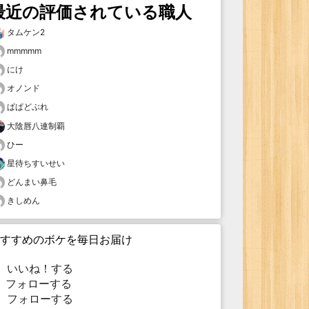
最近の評価されている職人
タムケン2
mmmmm
にけ
オノンド
ぱぱどぶれ
大陰唇八連制覇
ひー
星待ちすいせい
どんまい鼻毛
きしめん
すすめのボケを毎日お届け
いいね！する
フォローする
フォローする