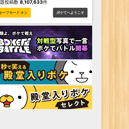
お題投稿数
8,107,633
件
セーフモード オン
ボケてへようこそ