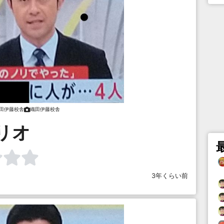
田伊藤校舎
織田伊藤校舎
リオ
3年くらい前