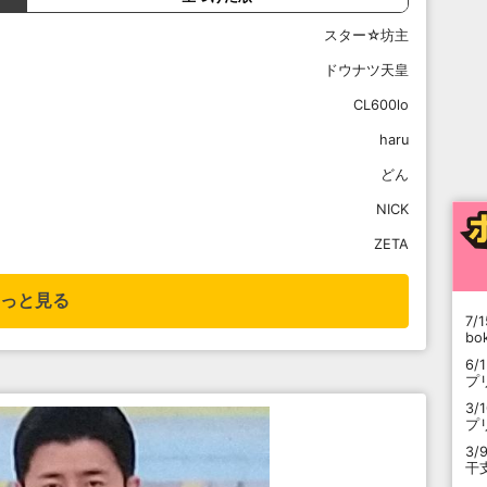
スター☆坊主
ドウナツ天皇
CL600lo
haru
どん
NICK
ZETA
っと見る
7/1
b
6/
プ
3/
プ
3/
干