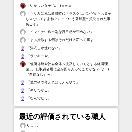
「
いかつい女子(´д｀)ｗｗｗ
」
「
ちなみに私は教員時代『ラスクはパンだからお菓子
じゃないですよね？』っていう発展型の質問された事
あるぞ
」
「
イマイチ中途半端な祝日感が否めない
」
「
まあ掃除する側はそれだけ大変って事よ
」
「
洋式しか使わない
」
「
ラッキーや
」
「
低所得層や社会全体へ波及していくとする経済理
論…。低取得者層に金が回らんってことかな？(´д｀)
（自信なし）ｗ
」
「
他のやつ考えればええんやで
」
「
ギリわかる
」
「
なんでだろ
」
最近の評価されている職人
りょう。