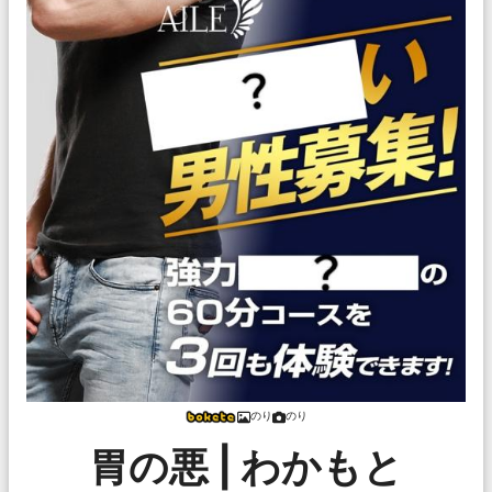
のり
のり
胃の悪 | わかもと