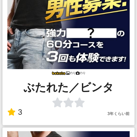
のり
のり
ぶたれた／ビンタ
3
3年くらい前