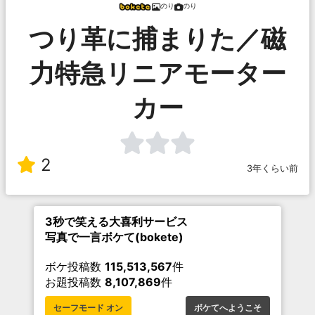
のり
のり
つり革に捕まりた／磁
力特急リニアモーター
カー
2
3年くらい前
3秒で笑える大喜利サービス
写真で一言ボケて(bokete)
ボケ投稿数
115,513,567
件
お題投稿数
8,107,869
件
セーフモード オン
ボケてへようこそ