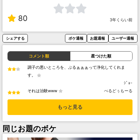
80
3年くらい前
シェアする
ボケ通報
お題通報
ユーザー通報
コメント順
星つけた順
調子の悪いところを、ぶるぁぁぁって浄化してくれま
す。
ｼﾞｮｰ
それは治験www
べるどぅもーる
もっと見る
同じお題のボケ