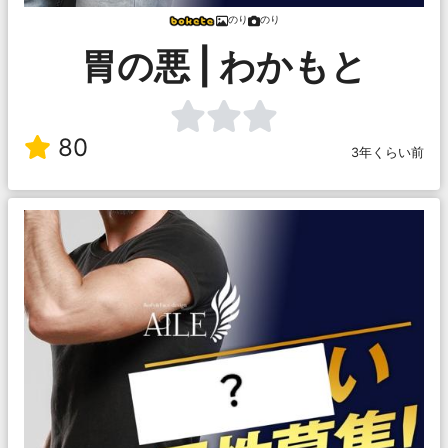
のり
のり
胃の悪 | わかもと
80
3年くらい前