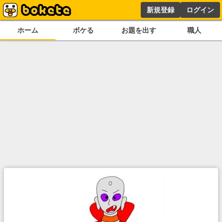
新規登録
ログイン
ホーム
ボケる
お題を出す
職人