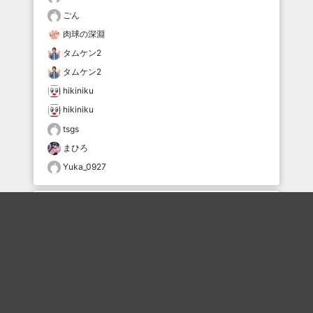
ごん
肉球の深淵
タムケン2
タムケン2
hikiniku
hikiniku
tsgs
まひろ
Yuka_0927
おすすめのボケを毎日お届け
いいね！する
フォローする
フォローする