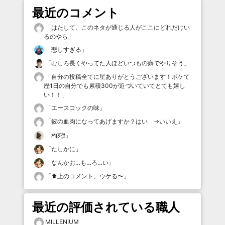
最近のコメント
「
はたして、このネタが通じる人がここにどれだけい
るのやら
」
「
悲しすぎる
」
「
むしろ長くやってた人ほどいつもの癖でやりそう
」
「
自分の投稿全てに星ありがとうございます！ボケて
歴1日の自分でも累積300が近づいていてとても嬉し
い！！
」
「
エースコックの味
」
「
彼の血肉になってあげますか？はい →いいえ
」
「
杓死❗️
」
「
たしかに
」
「
なんかお…も…ろ…い
」
「
⬆️上のコメント、ウケる〜
」
最近の評価されている職人
MILLENIUM